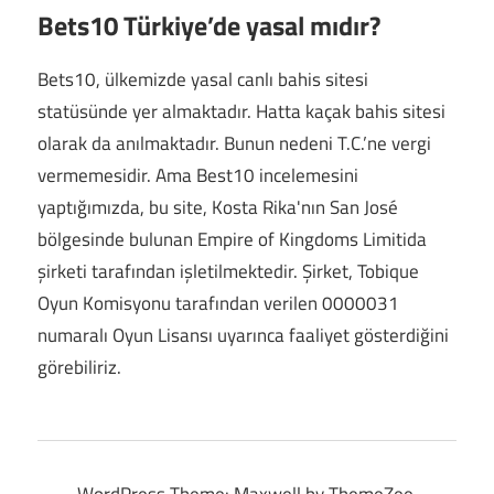
Bets10 Türkiye’de yasal mıdır?
Bets10, ülkemizde yasal canlı bahis sitesi
statüsünde yer almaktadır. Hatta kaçak bahis sitesi
olarak da anılmaktadır. Bunun nedeni T.C.’ne vergi
vermemesidir. Ama Best10 incelemesini
yaptığımızda, bu site, Kosta Rika'nın San José
bölgesinde bulunan Empire of Kingdoms Limitida
şirketi tarafından işletilmektedir. Şirket, Tobique
Oyun Komisyonu tarafından verilen 0000031
numaralı Oyun Lisansı uyarınca faaliyet gösterdiğini
görebiliriz.
WordPress Theme: Maxwell by ThemeZee.