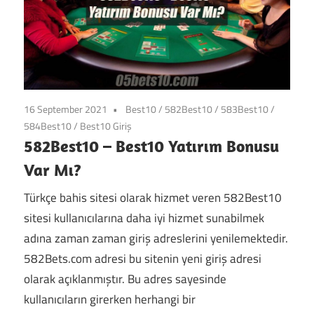
16 September 2021
Best10
/
582Best10
/
583Best10
/
584Best10
/
Best10 Giriş
582Best10 – Best10 Yatırım Bonusu
Var Mı?
Türkçe bahis sitesi olarak hizmet veren 582Best10
sitesi kullanıcılarına daha iyi hizmet sunabilmek
adına zaman zaman giriş adreslerini yenilemektedir.
582Bets.com adresi bu sitenin yeni giriş adresi
olarak açıklanmıştır. Bu adres sayesinde
kullanıcıların girerken herhangi bir