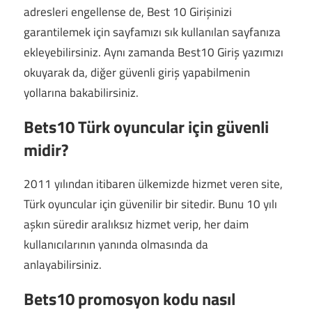
adresleri engellense de, Best 10 Girişinizi
garantilemek için sayfamızı sık kullanılan sayfanıza
ekleyebilirsiniz. Aynı zamanda Best10 Giriş yazımızı
okuyarak da, diğer güvenli giriş yapabilmenin
yollarına bakabilirsiniz.
Bets10 Türk oyuncular için güvenli
midir?
2011 yılından itibaren ülkemizde hizmet veren site,
Türk oyuncular için güvenilir bir sitedir. Bunu 10 yılı
aşkın süredir aralıksız hizmet verip, her daim
kullanıcılarının yanında olmasında da
anlayabilirsiniz.
Bets10 promosyon kodu nasıl