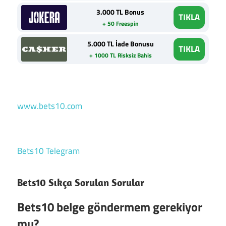
3.000 TL Bonus
TIKLA
+ 50 Freespin
5.000 TL İade Bonusu
TIKLA
+ 1000 TL Risksiz Bahis
www.bets10.com
Bets10 Telegram
Bets10 Sıkça Sorulan Sorular
Bets10 belge göndermem gerekiyor
mu?