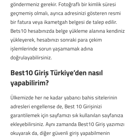
göndermeniz gerekir. Fotoğraflı bir kimlik süresi
geçmemiş olmalı, ayrıca adresinizi gösteren resmi
bir fatura veya ikametgah belgesi de talep edilir.
Bets10 hesabınızda belge yükleme alanına kendiniz
yükleyerek, hesabınızı sonraki para çekim
işlemlerinde sorun yaşamamak adına
doğrulayabilirsiniz.
Best10 Giriş Türkiye’den nasıl
yapabilirim?
Ülkemizde her ne kadar yabancı bahis sitelerinin
adresleri engellense de, Best 10 Girişinizi
garantilemek için sayfamızı sık kullanılan sayfanıza
ekleyebilirsiniz. Aynı zamanda Best10 Giriş yazımızı
okuyarak da, diğer güvenli giriş yapabilmenin