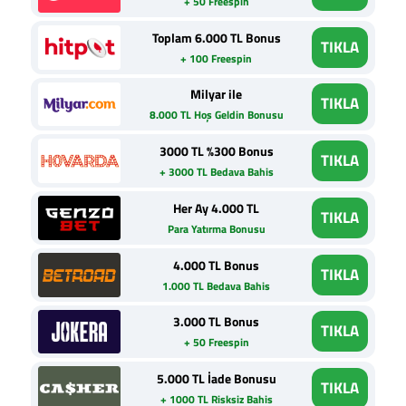
+ 50 Freespin
Toplam 6.000 TL Bonus
TIKLA
+ 100 Freespin
Milyar ile
TIKLA
8.000 TL Hoş Geldin Bonusu
3000 TL %300 Bonus
TIKLA
+ 3000 TL Bedava Bahis
Her Ay 4.000 TL
TIKLA
Para Yatırma Bonusu
4.000 TL Bonus
TIKLA
1.000 TL Bedava Bahis
3.000 TL Bonus
TIKLA
+ 50 Freespin
5.000 TL İade Bonusu
TIKLA
+ 1000 TL Risksiz Bahis