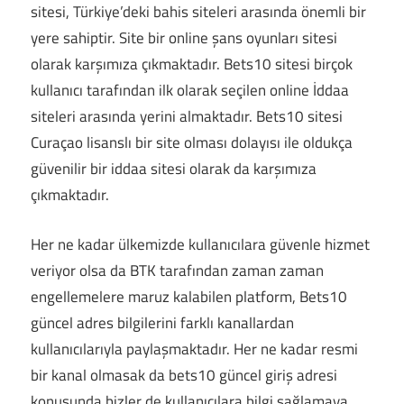
sitesi, Türkiye’deki bahis siteleri arasında önemli bir
yere sahiptir. Site bir online şans oyunları sitesi
olarak karşımıza çıkmaktadır. Bets10 sitesi birçok
kullanıcı tarafından ilk olarak seçilen online İddaa
siteleri arasında yerini almaktadır. Bets10 sitesi
Curaçao lisanslı bir site olması dolayısı ile oldukça
güvenilir bir iddaa sitesi olarak da karşımıza
çıkmaktadır.
Her ne kadar ülkemizde kullanıcılara güvenle hizmet
veriyor olsa da BTK tarafından zaman zaman
engellemelere maruz kalabilen platform, Bets10
güncel adres bilgilerini farklı kanallardan
kullanıcılarıyla paylaşmaktadır. Her ne kadar resmi
bir kanal olmasak da bets10 güncel giriş adresi
konusunda bizler de kullanıcılara bilgi sağlamaya