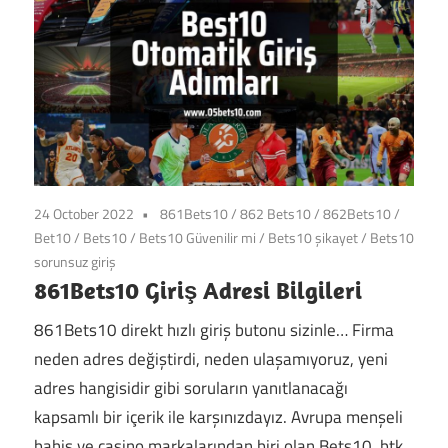
24 October 2022
861Bets10
/
862 Bets10
/
862Bets10
/
Bet10
/
Bets10
/
Bets10 Güvenilir mi
/
Bets10 şikayet
/
Bets10
sorunsuz giriş
861Bets10 Giriş Adresi Bilgileri
861Bets10 direkt hızlı giriş butonu sizinle… Firma
neden adres değiştirdi, neden ulaşamıyoruz, yeni
adres hangisidir gibi soruların yanıtlanacağı
kapsamlı bir içerik ile karşınızdayız. Avrupa menşeli
bahis ve casino markalarından biri olan Bets10, btk