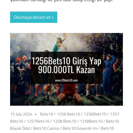
Okumaya devam et
15 July 2024
Bets10
/
1256 Bets10
/
1256Bets10
/
1257
Bets10
/
1257Bets10
/
1258 Bets10
/
1258Bets10
/
Bets10
Büyük Ödül
/
Bets10 Casino
/
Bets10 Güvenilir mi
/
Bets10