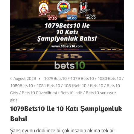
4 August 2023
1079Bets10
/
1079 Bets10
/
1080 Bets10
/
1080Bets10
/
1081 Bets10
/
1081Bets10
/
Bets10
/
Bets10
Giriş
/
Bets10 Güvenilir mi
/
Bets10 indir
/
Bets10 sorunsuz
giriş
1079Bets10 ile 10 Katı Şampiyonluk
Bahsi
Şans oyunu denilince birçok insanın aklına tek bir