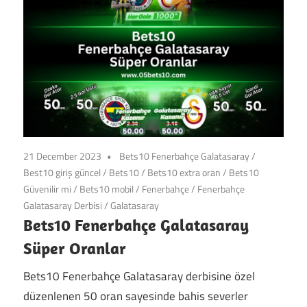
21 December 2023
Bets10 Fenerbahçe Galatasaray
/
Best10 giriş güncel
/
Bets10
/
Bets10 extra oran
/
Bets10
Güvenilir mi
/
Bets10 mobil
/
Fenerbahçe
/
Fenerbahçe
Galatasaray Derbisi
/
Galatasaray
Bets10 Fenerbahçe Galatasaray
Süper Oranlar
Bets10 Fenerbahçe Galatasaray derbisine özel
düzenlenen 50 oran sayesinde bahis severler