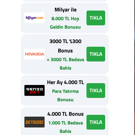
Milyar ile
TIKLA
8.000 TL Hoş
Geldin Bonusu
3000 TL %300
Bonus
TIKLA
+ 3000 TL Bedava
Bahis
Her Ay 4.000 TL
TIKLA
Para Yatırma
Bonusu
4.000 TL Bonus
TIKLA
1.000 TL Bedava
Bahis