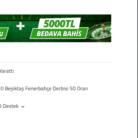
arattı
0 Beşiktaş Fenerbahçe Derbisi 50 Oran
0 Destek