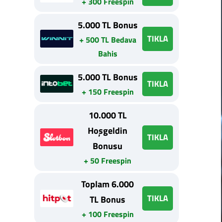
+ 300 Freespin
5.000 TL Bonus
TIKLA
+ 500 TL Bedava
Bahis
5.000 TL Bonus
TIKLA
+ 150 Freespin
10.000 TL
Hoşgeldin
TIKLA
Bonusu
+ 50 Freespin
Toplam 6.000
TIKLA
TL Bonus
+ 100 Freespin