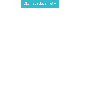
Okumaya devam et