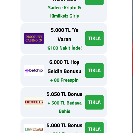
Sadece Kripto &
Kimliksiz Giriş
5.000 TL 'Ye
TIKLA
Varan
%100 Nakit İade!
6.000 TL Hoş
TIKLA
Geldin Bonusu
+ 80 Freespin
5.050 TL Bonus
TIKLA
+ 500 TL Bedava
Bahis
5.000 TL Bonus
TIKLA