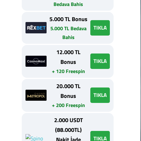
Bedava Bahis
5.000 TL Bonus
TIKLA
5.000 TL Bedava
Bahis
12.000 TL
TIKLA
Bonus
+ 120 Freespin
20.000 TL
TIKLA
Bonus
+ 200 Freespin
2.000 USDT
(88.000TL)
TIKLA
Nakit İade