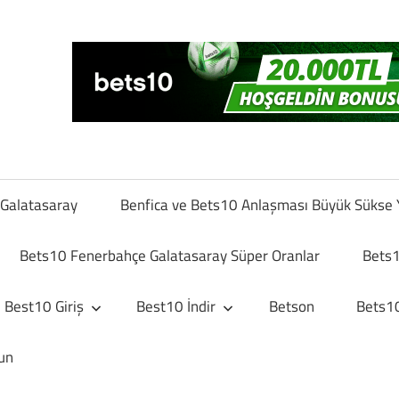
 Galatasaray
Benfica ve Bets10 Anlaşması Büyük Sükse Y
Bets10 Fenerbahçe Galatasaray Süper Oranlar
Bets1
Best10 Giriş
Best10 İndir
Betson
Bets1
un