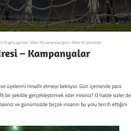
ts10 giriş güncel
/
Bets10 sorunsuz giriş
/
Bets10 yorumlar
dresi – Kampanyalar
e üyelerini misafir etmeyi bekliyor. Gün içerisinde para
bir şekilde gerçekleştirmek ister misiniz? O halde sizler de
ınız ve günümüzde birçok insanın bu yolu tercih ettiğini