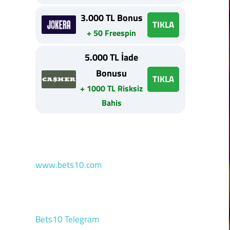
3.000 TL Bonus
TIKLA
+ 50 Freespin
5.000 TL İade
Bonusu
TIKLA
+ 1000 TL Risksiz
Bahis
www.bets10.com
Bets10 Telegram