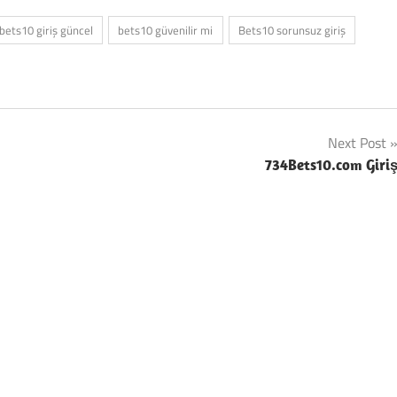
bets10 giriş güncel
bets10 güvenilir mi
Bets10 sorunsuz giriş
Next Post
734Bets10.com Giri