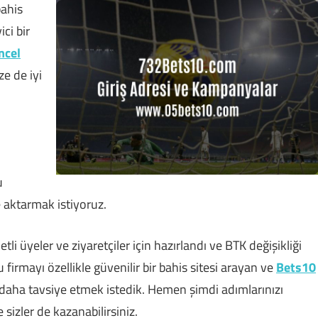
bahis
ci bir
ncel
e de iyi
u
le aktarmak istiyoruz.
etli üyeler ve ziyaretçiler için hazırlandı ve BTK değişikliği
firmayı özellikle güvenilir bir bahis sitesi arayan ve
Bets10
z daha tavsiye etmek istedik. Hemen şimdi adımlarınızı
e sizler de kazanabilirsiniz.