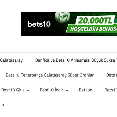
 Galatasaray
Benfica ve Bets10 Anlaşması Büyük Sükse Y
Bets10 Fenerbahçe Galatasaray Süper Oranlar
Bets1
Best10 Giriş
Best10 İndir
Betson
Bets1
un