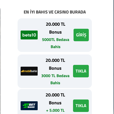
EN İYI BAHIS VE CASINO BURADA
20.000 TL
Bonus
GİRİŞ
5000TL Bedava
Bahis
20.000 TL
Bonus
TIKLA
3000 TL Bedava
Bahis
20.000 TL
Bonus
TIKLA
+ 5.000 TL