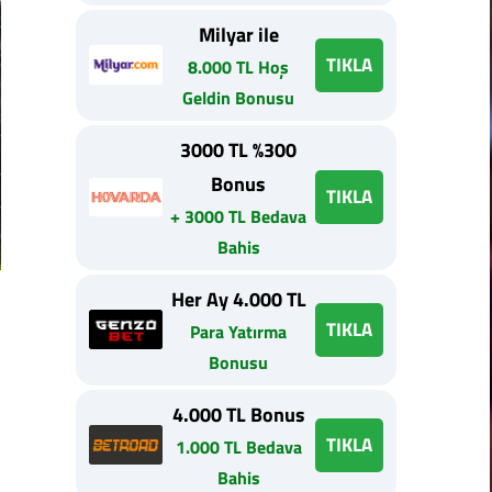
Milyar ile
TIKLA
8.000 TL Hoş
Geldin Bonusu
3000 TL %300
Bonus
TIKLA
+ 3000 TL Bedava
Bahis
Her Ay 4.000 TL
TIKLA
Para Yatırma
Bonusu
4.000 TL Bonus
TIKLA
1.000 TL Bedava
Bahis