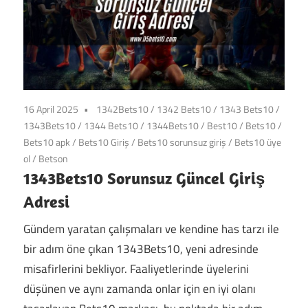
16 April 2025
1342Bets10
/
1342 Bets10
/
1343 Bets10
/
1343Bets10
/
1344 Bets10
/
1344Bets10
/
Best10
/
Bets10
/
Bets10 apk
/
Bets10 Giriş
/
Bets10 sorunsuz giriş
/
Bets10 üye
ol
/
Betson
1343Bets10 Sorunsuz Güncel Giriş
Adresi
Gündem yaratan çalışmaları ve kendine has tarzı ile
bir adım öne çıkan 1343Bets10, yeni adresinde
misafirlerini bekliyor. Faaliyetlerinde üyelerini
düşünen ve aynı zamanda onlar için en iyi olanı