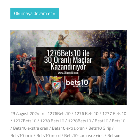
Okumaya devam et
23 August 2024
1276Bets10
/
1276 Bets10
/
1277 Bets10
/
1277Bets10
/
1278 Bets10
/
1278Bets10
/
Best10
/
Bets10
/
Bets10 ekstra oran
/
Bets10 extra oran
/
Bets10 Giriş
/
Bets10 indir
/
Bets10 mobil
/
Bets10 sorunsuz giriş
/
Betson