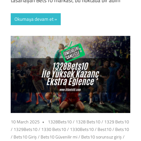
tasarlayan Bets10 markası, bu noktada bir adım
Okumaya devam et
10 March 2025
1328Bets10
/
1328 Bets10
/
1329 Bets10
/
1329Bets10
/
1330 Bets10
/
1330Bets10
/
Best10
/
Bets10
/
Bets10 Giriş
/
Bets10 Güvenilir mi
/
Bets10 sorunsuz giriş
/