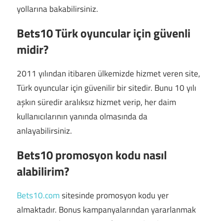
yollarına bakabilirsiniz.
Bets10 Türk oyuncular için güvenli
midir?
2011 yılından itibaren ülkemizde hizmet veren site,
Türk oyuncular için güvenilir bir sitedir. Bunu 10 yılı
aşkın süredir aralıksız hizmet verip, her daim
kullanıcılarının yanında olmasında da
anlayabilirsiniz.
Bets10 promosyon kodu nasıl
alabilirim?
Bets10.com
sitesinde promosyon kodu yer
almaktadır. Bonus kampanyalarından yararlanmak