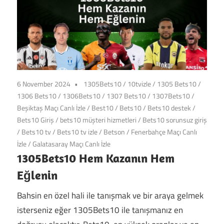
6 November 2024
1305Bets10
/
10tvizle
/
1305 Bets10
/
1306 Bets10
/
1306Bets10
/
1307 Bets10
/
1307Bets10
/
Beşiktaş Maçı Canlı İzle
/
Best10
/
Bets10
/
Bets10 destek
/
Bets10 Giriş
/
bets10 müşteri hizmetleri
/
Bets10 sorunsuz giriş
/
Bets10 tv
/
Bets10 tv izle
/
Betson
/
Fenerbahçe Maçı Canlı
İzle
/
Galatasaray Maçı Canlı İzle
1305Bets10 Hem Kazanın Hem
Eğlenin
Bahsin en özel hali ile tanışmak ve bir araya gelmek
isterseniz eğer 1305Bets10 ile tanışmanız en