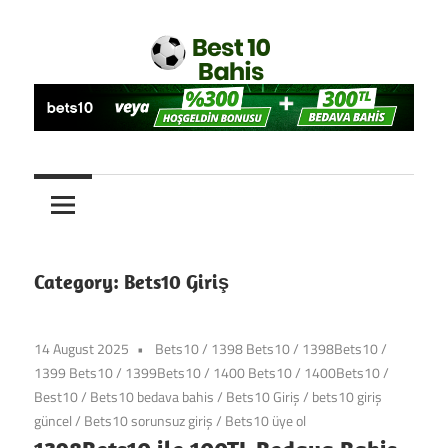
Skip
to
content
Best10
Bets10
Giriş
Sayfası
–
Best
10
Kayıt
Category:
Bets10 Giriş
ve
Üyelik
14 August 2025
Bets10
/
1398 Bets10
/
1398Bets10
/
1399 Bets10
/
1399Bets10
/
1400 Bets10
/
1400Bets10
/
Best10
/
Bets10 bedava bahis
/
Bets10 Giriş
/
bets10 giriş
güncel
/
Bets10 sorunsuz giriş
/
Bets10 üye ol