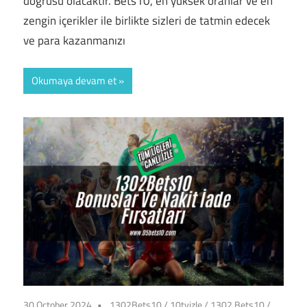
doğrusu olacaktır. Bets10, en yüksek oranlar ve en
zengin içerikler ile birlikte sizleri de tatmin edecek
ve para kazanmanızı
Okumaya devam et
30 October 2024
1302Bets10
/
10tvizle
/
1302 Bets10
/