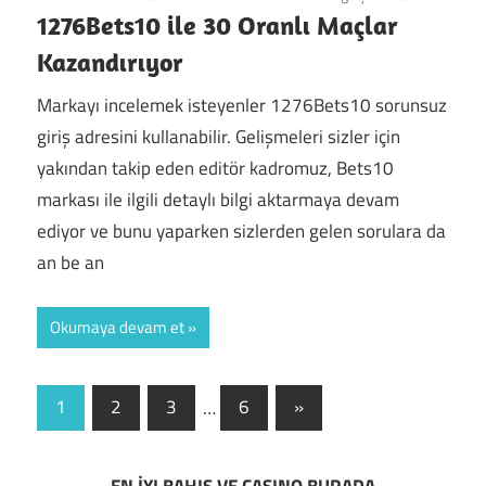
1276Bets10 ile 30 Oranlı Maçlar
Kazandırıyor
Markayı incelemek isteyenler 1276Bets10 sorunsuz
giriş adresini kullanabilir. Gelişmeleri sizler için
yakından takip eden editör kadromuz, Bets10
markası ile ilgili detaylı bilgi aktarmaya devam
ediyor ve bunu yaparken sizlerden gelen sorulara da
an be an
Okumaya devam et
Posts
Next
1
2
3
…
6
»
Posts
pagination