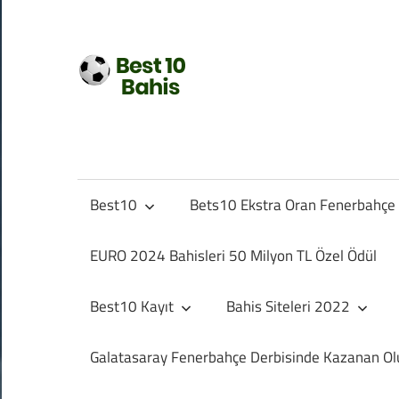
Skip
to
content
Bets10
Best10
Giriş
Sayfası
–
Best10
Bets10 Ekstra Oran Fenerbahçe
Best
10
EURO 2024 Bahisleri 50 Milyon TL Özel Ödül
Kayıt
ve
Best10 Kayıt
Bahis Siteleri 2022
Üyelik
Galatasaray Fenerbahçe Derbisinde Kazanan Ol