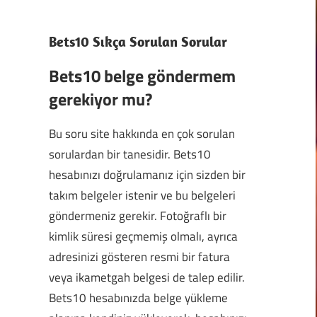
Bets10 Sıkça Sorulan Sorular
Bets10 belge göndermem
gerekiyor mu?
Bu soru site hakkında en çok sorulan
sorulardan bir tanesidir. Bets10
hesabınızı doğrulamanız için sizden bir
takım belgeler istenir ve bu belgeleri
göndermeniz gerekir. Fotoğraflı bir
kimlik süresi geçmemiş olmalı, ayrıca
adresinizi gösteren resmi bir fatura
veya ikametgah belgesi de talep edilir.
Bets10 hesabınızda belge yükleme