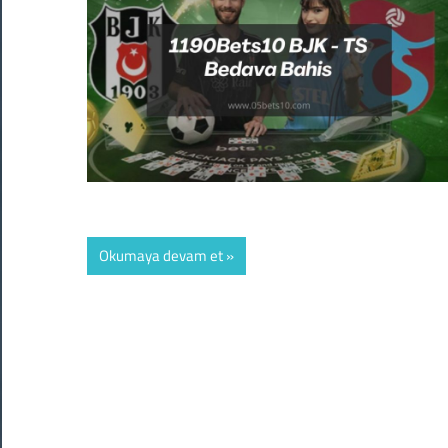
Okumaya devam et