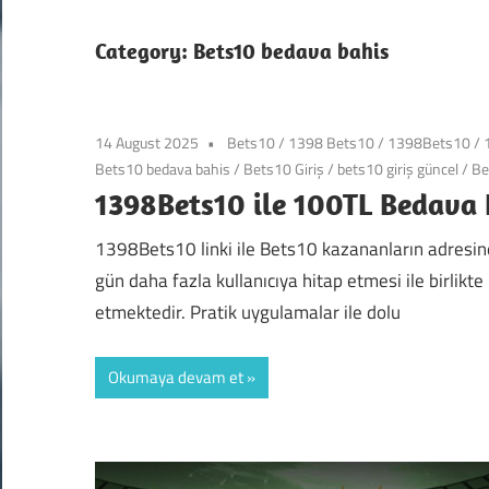
Category:
Bets10 bedava bahis
14 August 2025
Bets10
/
1398 Bets10
/
1398Bets10
/
Bets10 bedava bahis
/
Bets10 Giriş
/
bets10 giriş güncel
/
Be
1398Bets10 ile 100TL Bedava
1398Bets10 linki ile Bets10 kazananların adresine
gün daha fazla kullanıcıya hitap etmesi ile birlik
etmektedir. Pratik uygulamalar ile dolu
Okumaya devam et