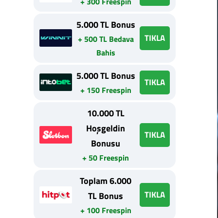
+ 300 Freespin
5.000 TL Bonus
TIKLA
+ 500 TL Bedava
Bahis
5.000 TL Bonus
TIKLA
+ 150 Freespin
10.000 TL
Hoşgeldin
TIKLA
Bonusu
+ 50 Freespin
Toplam 6.000
TIKLA
TL Bonus
+ 100 Freespin