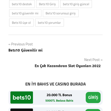
bets10 destek
Bets10 Giriş
bets10 giriş güncel
bets10 güvenilir mi
Bets10 sorunsuz giriş
Bets10 üye ol
bets10 yorumlar
Post
Previous Post
Bets10 Güvenilir mi
navigation
Next Post
En Çok Kazandıran Slot Oyunları 2022
EN İYI BAHIS VE CASINO BURADA
20.000 TL Bonus
GİRİŞ
5000TL Bedava Bahis