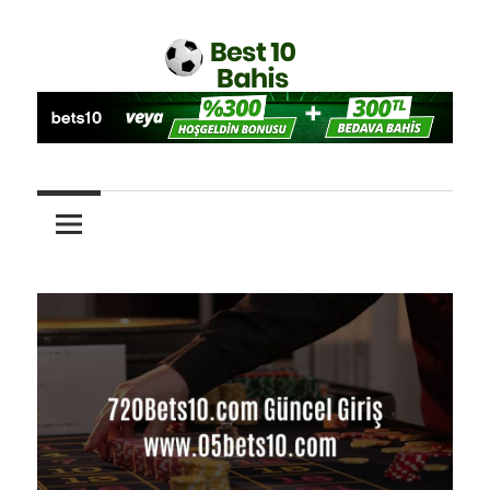
Skip
to
content
Best10
Bets10
Giriş
Sayfası
–
Best
10
Kayıt
ve
Üyelik