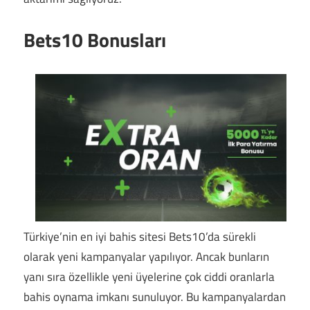
Bets10 Bonusları
Türkiye’nin en iyi bahis sitesi Bets10’da sürekli
olarak yeni kampanyalar yapılıyor. Ancak bunların
yanı sıra özellikle yeni üyelerine çok ciddi oranlarla
bahis oynama imkanı sunuluyor. Bu kampanyalardan