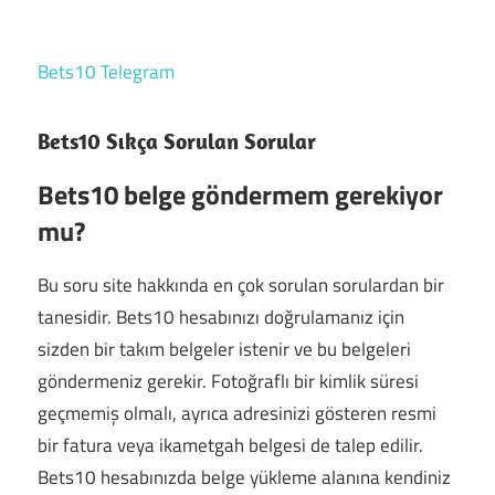
Bets10 Telegram
Bets10 Sıkça Sorulan Sorular
Bets10 belge göndermem gerekiyor
mu?
Bu soru site hakkında en çok sorulan sorulardan bir
tanesidir. Bets10 hesabınızı doğrulamanız için
sizden bir takım belgeler istenir ve bu belgeleri
göndermeniz gerekir. Fotoğraflı bir kimlik süresi
geçmemiş olmalı, ayrıca adresinizi gösteren resmi
bir fatura veya ikametgah belgesi de talep edilir.
Bets10 hesabınızda belge yükleme alanına kendiniz