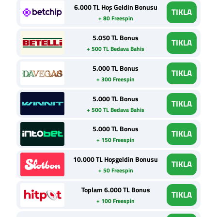
6.000 TL Hoş Geldin Bonusu
TIKLA
+ 80 Freespin
5.050 TL Bonus
TIKLA
+ 500 TL Bedava Bahis
5.000 TL Bonus
TIKLA
+ 300 Freespin
5.000 TL Bonus
TIKLA
+ 500 TL Bedava Bahis
5.000 TL Bonus
TIKLA
+ 150 Freespin
10.000 TL Hoşgeldin Bonusu
TIKLA
+ 50 Freespin
Toplam 6.000 TL Bonus
TIKLA
+ 100 Freespin