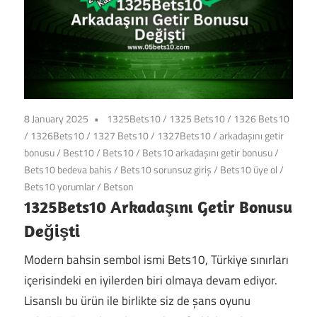
8 January 2025
1325Bets10
/
1325 Bets10
/
1326 Bets10
/
1326Bets10
/
1327 Bets10
/
1327Bets10
/
arkadaşını getir
bonusu
/
Best10
/
Bets10
/
Bets10 arkadaşını getir bonusu
/
Bets10 bedeva bahis
/
Bets10 sorunsuz giriş
/
Bets10 üye ol
/
Bets10 yorumlar
/
Betson
1325Bets10 Arkadaşını Getir Bonusu
Değişti
Modern bahsin sembol ismi Bets10, Türkiye sınırları
içerisindeki en iyilerden biri olmaya devam ediyor.
Lisanslı bu ürün ile birlikte siz de şans oyunu