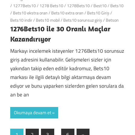
/
1277Bets10
/
1278 Bets10
/
1278Bets10
/
Best10
/
Bets10
/
Bets10 ekstra oran
/
Bets10 extra oran
/
Bets10 Giriş
/
Bets10 indir
/
Bets10 mobil
/
Bets10 sorunsuz giriş
/
Betson
1276Bets10 ile 30 Oranlı Maçlar
Kazandırıyor
Markayı incelemek isteyenler 1276Bets10 sorunsuz
giriş adresini kullanabilir. Gelişmeleri sizler için
yakından takip eden editör kadromuz, Bets10
markası ile ilgili detaylı bilgi aktarmaya devam
ediyor ve bunu yaparken sizlerden gelen sorulara da
an be an
Okumaya devam et
Posts
Next
1
2
3
…
6
»