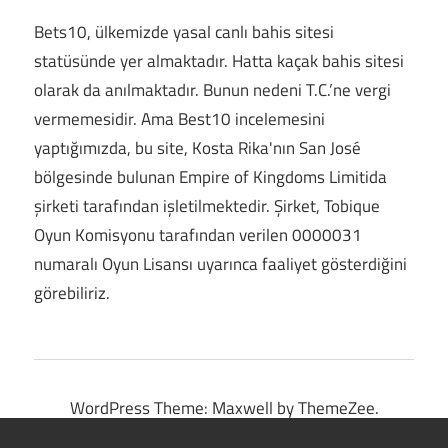
Bets10, ülkemizde yasal canlı bahis sitesi
statüsünde yer almaktadır. Hatta kaçak bahis sitesi
olarak da anılmaktadır. Bunun nedeni T.C.’ne vergi
vermemesidir. Ama Best10 incelemesini
yaptığımızda, bu site, Kosta Rika'nın San José
bölgesinde bulunan Empire of Kingdoms Limitida
şirketi tarafından işletilmektedir. Şirket, Tobique
Oyun Komisyonu tarafından verilen 0000031
numaralı Oyun Lisansı uyarınca faaliyet gösterdiğini
görebiliriz.
WordPress Theme: Maxwell by ThemeZee.