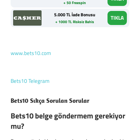
TIKLA
+ 50 Freespin
5.000 TL İade Bonusu
TIKLA
+ 1000 TL Risksiz Bahis
www.bets10.com
Bets10 Telegram
Bets10 Sıkça Sorulan Sorular
Bets10 belge göndermem gerekiyor
mu?