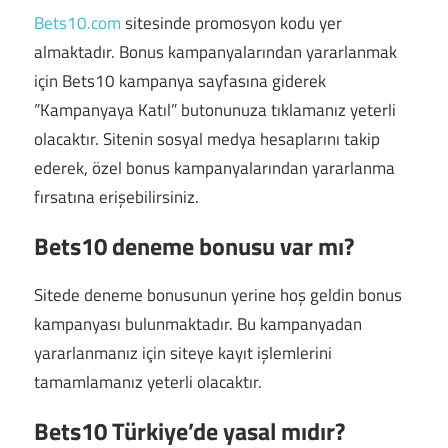
Bets10.com
sitesinde promosyon kodu yer
almaktadır. Bonus kampanyalarından yararlanmak
için Bets10 kampanya sayfasına giderek
”Kampanyaya Katıl” butonunuza tıklamanız yeterli
olacaktır. Sitenin sosyal medya hesaplarını takip
ederek, özel bonus kampanyalarından yararlanma
fırsatına erişebilirsiniz.
Bets10 deneme bonusu var mı?
Sitede deneme bonusunun yerine hoş geldin bonus
kampanyası bulunmaktadır. Bu kampanyadan
yararlanmanız için siteye kayıt işlemlerini
tamamlamanız yeterli olacaktır.
Bets10 Türkiye’de yasal mıdır?