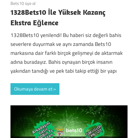
Bets10 üye ol
1328Bets10 İle Yüksek Kazanç
Ekstra Eğlence
1328Bets10 yenilendi! Bu haberi siz değerli bahis
severlere duyurmak ve aynı zamanda Bets10
markasına dair farklı birçok gelişmeyi de aktarmak
adına buradayız. Bahis oynayan birçok insanın
yakından tanıdığı ve pek tabi takip ettiği bir yapı
Okumaya devam et