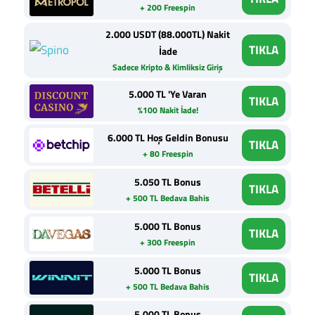
+ 200 Freespin
2.000 USDT (88.000TL) Nakit
TIKLA
İade
Sadece Kripto & Kimliksiz Giriş
5.000 TL 'Ye Varan
TIKLA
%100 Nakit İade!
6.000 TL Hoş Geldin Bonusu
TIKLA
+ 80 Freespin
5.050 TL Bonus
TIKLA
+ 500 TL Bedava Bahis
5.000 TL Bonus
TIKLA
+ 300 Freespin
5.000 TL Bonus
TIKLA
+ 500 TL Bedava Bahis
5.000 TL Bonus