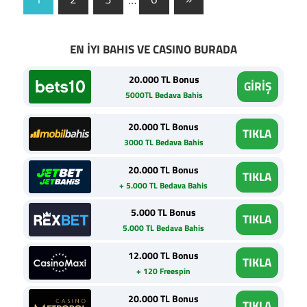
Posts
pagination
EN İYI BAHIS VE CASINO BURADA
20.000 TL Bonus
GİRİŞ
5000TL Bedava Bahis
20.000 TL Bonus
TIKLA
3000 TL Bedava Bahis
20.000 TL Bonus
TIKLA
+ 5.000 TL Bedava Bahis
5.000 TL Bonus
TIKLA
5.000 TL Bedava Bahis
12.000 TL Bonus
TIKLA
+ 120 Freespin
20.000 TL Bonus
TIKLA