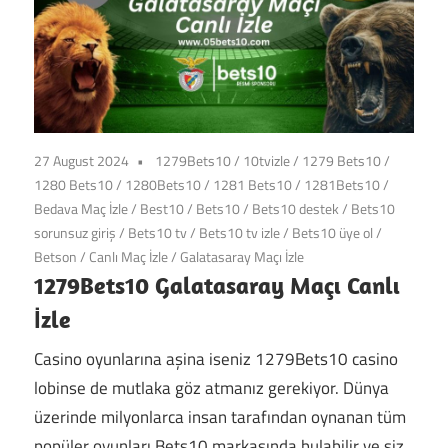
27 August 2024
1279Bets10
/
10tvizle
/
1279 Bets10
/
1280 Bets10
/
1280Bets10
/
1281 Bets10
/
1281Bets10
/
Bedava Maç İzle
/
Best10
/
Bets10
/
Bets10 destek
/
Bets10
sorunsuz giriş
/
Bets10 tv
/
Bets10 tv izle
/
Bets10 üye ol
/
Betson
/
Canlı Maç İzle
/
Galatasaray Maçı İzle
1279Bets10 Galatasaray Maçı Canlı
İzle
Casino oyunlarına aşina iseniz 1279Bets10 casino
lobinse de mutlaka göz atmanız gerekiyor. Dünya
üzerinde milyonlarca insan tarafından oynanan tüm
popüler oyunları Bets10 markasında bulabilir ve siz