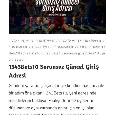
16 April 2025
1342Bets10
/
1342 Bets10
/
1343 Bets10
/
1343Bets10
/
1344 Bets10
/
1344Bets10
/
Best10
/
Bets10
/
Bets10 apk
/
Bets10 Giriş
/
Bets10 sorunsuz giriş
/
Bets10 üye
ol
/
Betson
1343Bets10 Sorunsuz Güncel Giriş
Adresi
Gündem yaratan çalışmaları ve kendine has tarzı ile
bir adım öne çıkan 1343Bets10, yeni adresinde
misafirlerini bekliyor. Faaliyetlerinde üyelerini
düşünen ve aynı zamanda onlar için en iyi olanı