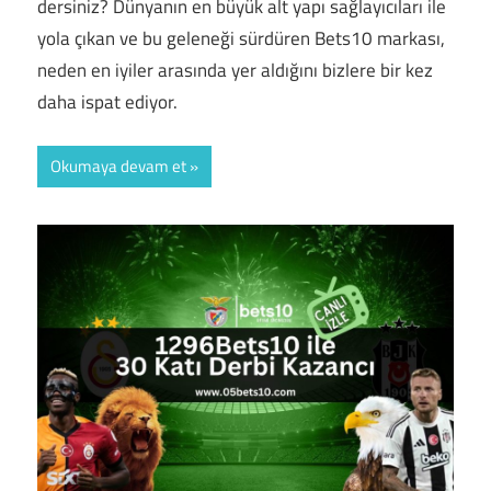
dersiniz? Dünyanın en büyük alt yapı sağlayıcıları ile
yola çıkan ve bu geleneği sürdüren Bets10 markası,
neden en iyiler arasında yer aldığını bizlere bir kez
daha ispat ediyor.
Okumaya devam et