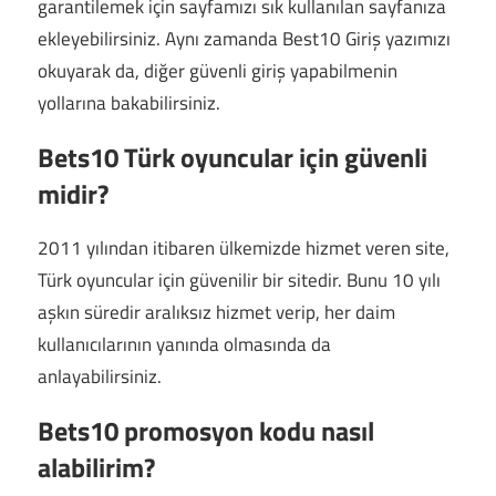
garantilemek için sayfamızı sık kullanılan sayfanıza
ekleyebilirsiniz. Aynı zamanda Best10 Giriş yazımızı
okuyarak da, diğer güvenli giriş yapabilmenin
yollarına bakabilirsiniz.
Bets10 Türk oyuncular için güvenli
midir?
2011 yılından itibaren ülkemizde hizmet veren site,
Türk oyuncular için güvenilir bir sitedir. Bunu 10 yılı
aşkın süredir aralıksız hizmet verip, her daim
kullanıcılarının yanında olmasında da
anlayabilirsiniz.
Bets10 promosyon kodu nasıl
alabilirim?