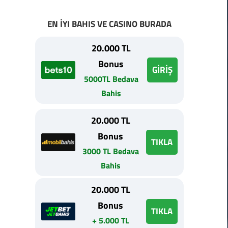
EN İYI BAHIS VE CASINO BURADA
20.000 TL
Bonus
GİRİŞ
5000TL Bedava
Bahis
20.000 TL
Bonus
TIKLA
3000 TL Bedava
Bahis
20.000 TL
Bonus
TIKLA
+ 5.000 TL