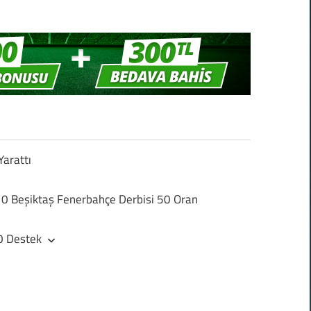
arattı
0 Beşiktaş Fenerbahçe Derbisi 50 Oran
0 Destek