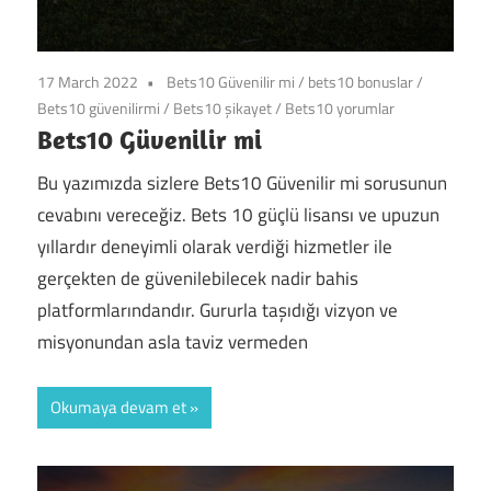
17 March 2022
Bets10 Güvenilir mi
/
bets10 bonuslar
/
Bets10 güvenilirmi
/
Bets10 şikayet
/
Bets10 yorumlar
Bets10 Güvenilir mi
Bu yazımızda sizlere Bets10 Güvenilir mi sorusunun
cevabını vereceğiz. Bets 10 güçlü lisansı ve upuzun
yıllardır deneyimli olarak verdiği hizmetler ile
gerçekten de güvenilebilecek nadir bahis
platformlarındandır. Gururla taşıdığı vizyon ve
misyonundan asla taviz vermeden
Okumaya devam et