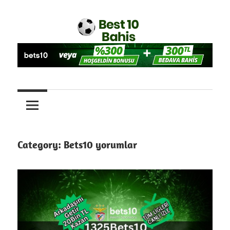
Skip
to
content
Best10
Bets10
Giriş
Sayfası
–
Best
10
Kayıt
Category:
Bets10 yorumlar
ve
Üyelik