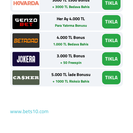
TIKLA
+ 3000 TL Bedava Bahis
Her Ay 4.000 TL
TIKLA
Para Yatırma Bonusu
4.000 TL Bonus
TIKLA
1.000 TL Bedava Bahis
3.000 TL Bonus
TIKLA
+ 50 Freespin
5.000 TL İade Bonusu
TIKLA
+ 1000 TL Risksiz Bahis
www.bets10.com