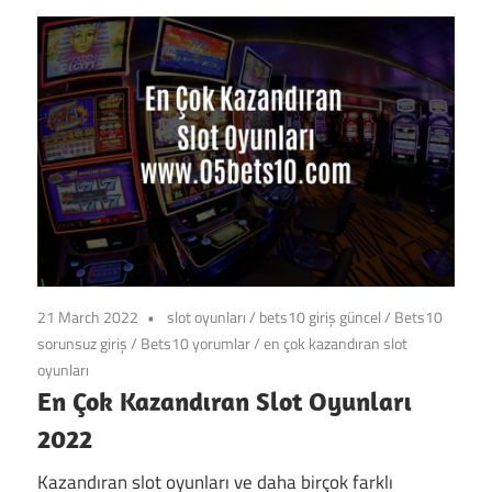
21 March 2022
slot oyunları
/
bets10 giriş güncel
/
Bets10
sorunsuz giriş
/
Bets10 yorumlar
/
en çok kazandıran slot
oyunları
En Çok Kazandıran Slot Oyunları
2022
Kazandıran slot oyunları ve daha birçok farklı