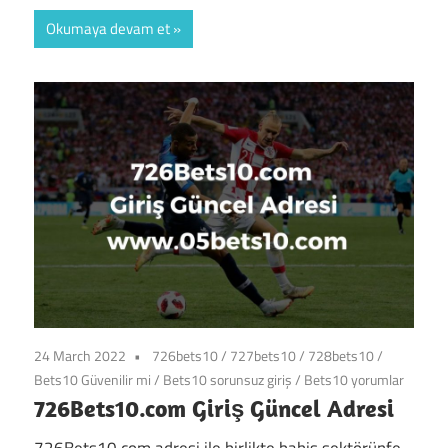
Okumaya devam et
24 March 2022
726bets10
/
727bets10
/
728bets10
/
Bets10 Güvenilir mi
/
Bets10 sorunsuz giriş
/
Bets10 yorumlar
726Bets10.com Giriş Güncel Adresi