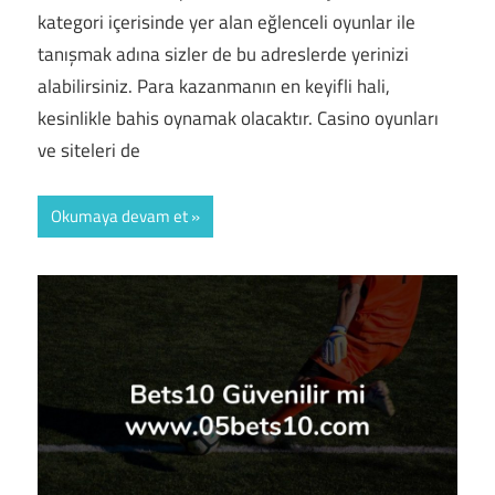
kategori içerisinde yer alan eğlenceli oyunlar ile
tanışmak adına sizler de bu adreslerde yerinizi
alabilirsiniz. Para kazanmanın en keyifli hali,
kesinlikle bahis oynamak olacaktır. Casino oyunları
ve siteleri de
Okumaya devam et