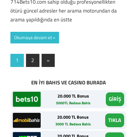
714Bets10.com sahip olduğu profesyonellikten
ötürü güncel adresler her arama motorundan da
arama yapıldığında en üstte
Okumaya devam et
Posts
Next
1
2
»
Posts
pagination
EN İYI BAHIS VE CASINO BURADA
20.000 TL Bonus
GİRİŞ
5000TL Bedava Bahis
20.000 TL Bonus
TIKLA
3000 TL Bedava Bahis
20.000 TL Bonus