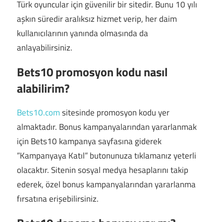
Türk oyuncular için güvenilir bir sitedir. Bunu 10 yılı
aşkın süredir aralıksız hizmet verip, her daim
kullanıcılarının yanında olmasında da
anlayabilirsiniz.
Bets10 promosyon kodu nasıl
alabilirim?
Bets10.com
sitesinde promosyon kodu yer
almaktadır. Bonus kampanyalarından yararlanmak
için Bets10 kampanya sayfasına giderek
”Kampanyaya Katıl” butonunuza tıklamanız yeterli
olacaktır. Sitenin sosyal medya hesaplarını takip
ederek, özel bonus kampanyalarından yararlanma
fırsatına erişebilirsiniz.