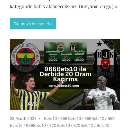
kategoride bahis alabileceksiniz. Dünyanın en güçlü
Okumaya devam et
28 March 2023
Bets10
/
968 Bets10
/
968Bets10
/
969
Bets10
/
969Bets10
/
970 Bets10
/
970Bets10
/
Bets10