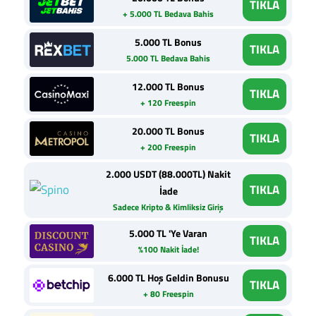
TIKLA
+ 5.000 TL Bedava Bahis
5.000 TL Bonus
TIKLA
5.000 TL Bedava Bahis
12.000 TL Bonus
TIKLA
+ 120 Freespin
20.000 TL Bonus
TIKLA
+ 200 Freespin
2.000 USDT (88.000TL) Nakit
TIKLA
İade
Sadece Kripto & Kimliksiz Giriş
5.000 TL 'Ye Varan
TIKLA
%100 Nakit İade!
6.000 TL Hoş Geldin Bonusu
TIKLA
+ 80 Freespin