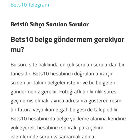
Bets10 Telegram
Bets10 Sıkça Sorulan Sorular
Bets10 belge göndermem gerekiyor
mu?
Bu soru site hakkında en çok sorulan sorulardan bir
tanesidir. Bets10 hesabınızı doğrulamanız için
sizden bir takım belgeler istenir ve bu belgeleri
göndermeniz gerekir. Fotoğraflı bir kimlik süresi
geçmemiş olmalı, ayrıca adresinizi gösteren resmi
bir fatura veya ikametgah belgesi de talep edilir.
Bets10 hesabınızda belge yükleme alanına kendiniz
yükleyerek, hesabınızı sonraki para çekim
işlemlerinde sorun yaşamamak adına