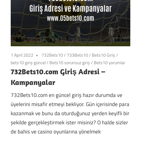
1 April 2022
732Bets10
/
733Bets10
/
Bets10 Giriş
/
bets10 giriş güncel
/
Bets10 sorunsuz giriş
/
Bets10 yorumlar
732Bets10.com Giriş Adresi –
Kampanyalar
732Bets10.com en güncel giriş hazır durumda ve
üyelerini misafir etmeyi bekliyor. Gün içerisinde para
kazanmak ve bunu da oturduğunuz yerden keyifli bir
şekilde gerçekleştirmek ister misiniz? O halde sizler
de bahis ve casino oyunlarına yönelmek