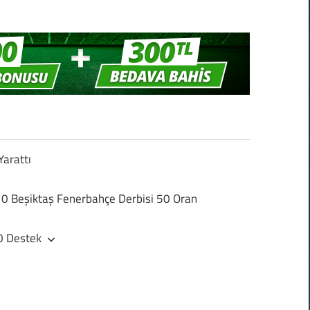
arattı
0 Beşiktaş Fenerbahçe Derbisi 50 Oran
0 Destek