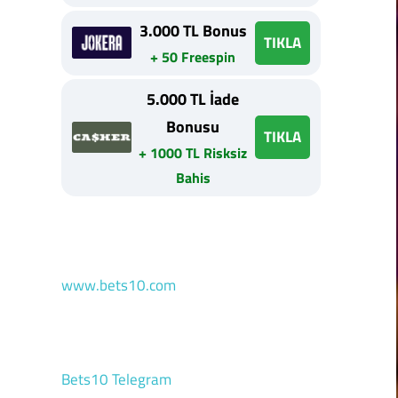
3.000 TL Bonus
TIKLA
+ 50 Freespin
5.000 TL İade
Bonusu
TIKLA
+ 1000 TL Risksiz
Bahis
www.bets10.com
Bets10 Telegram