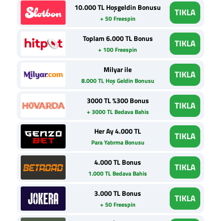
10.000 TL Hoşgeldin Bonusu
TIKLA
+ 50 Freespin
Toplam 6.000 TL Bonus
TIKLA
+ 100 Freespin
Milyar ile
TIKLA
8.000 TL Hoş Geldin Bonusu
3000 TL %300 Bonus
TIKLA
+ 3000 TL Bedava Bahis
Her Ay 4.000 TL
TIKLA
Para Yatırma Bonusu
4.000 TL Bonus
TIKLA
1.000 TL Bedava Bahis
3.000 TL Bonus
TIKLA
+ 50 Freespin