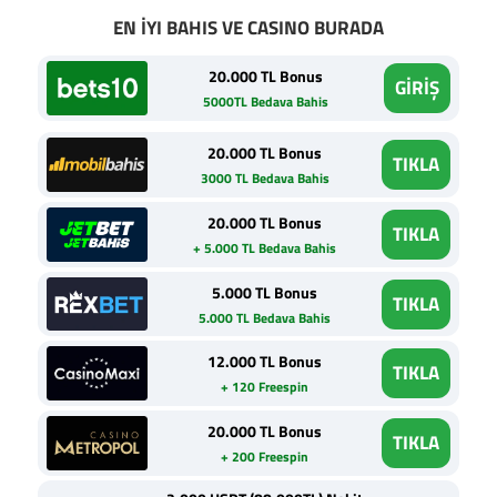
EN İYI BAHIS VE CASINO BURADA
20.000 TL Bonus
GİRİŞ
5000TL Bedava Bahis
20.000 TL Bonus
TIKLA
3000 TL Bedava Bahis
20.000 TL Bonus
TIKLA
+ 5.000 TL Bedava Bahis
5.000 TL Bonus
TIKLA
5.000 TL Bedava Bahis
12.000 TL Bonus
TIKLA
+ 120 Freespin
20.000 TL Bonus
TIKLA
+ 200 Freespin