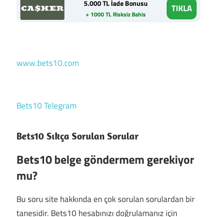
5.000 TL İade Bonusu
TIKLA
+ 1000 TL Risksiz Bahis
www.bets10.com
Bets10 Telegram
Bets10 Sıkça Sorulan Sorular
Bets10 belge göndermem gerekiyor
mu?
Bu soru site hakkında en çok sorulan sorulardan bir
tanesidir. Bets10 hesabınızı doğrulamanız için