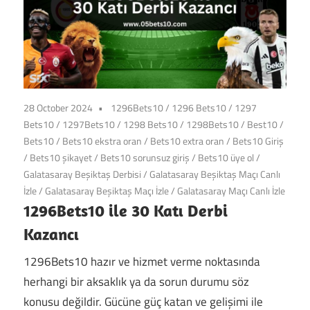
28 October 2024
1296Bets10
/
1296 Bets10
/
1297
Bets10
/
1297Bets10
/
1298 Bets10
/
1298Bets10
/
Best10
/
Bets10
/
Bets10 ekstra oran
/
Bets10 extra oran
/
Bets10 Giriş
/
Bets10 şikayet
/
Bets10 sorunsuz giriş
/
Bets10 üye ol
/
Galatasaray Beşiktaş Derbisi
/
Galatasaray Beşiktaş Maçı Canlı
İzle
/
Galatasaray Beşiktaş Maçı İzle
/
Galatasaray Maçı Canlı İzle
1296Bets10 ile 30 Katı Derbi
Kazancı
1296Bets10 hazır ve hizmet verme noktasında
herhangi bir aksaklık ya da sorun durumu söz
konusu değildir. Gücüne güç katan ve gelişimi ile