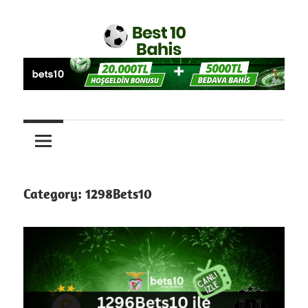
Skip
to
content
Best10
Bets10
Giriş
Sayfası
–
Best
10
Kayıt
Category:
1298Bets10
ve
Üyelik