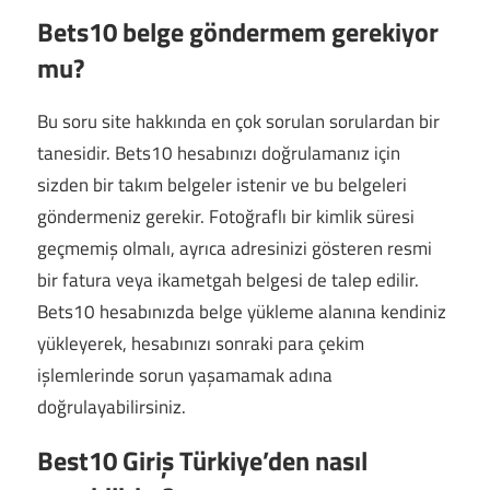
Bets10 belge göndermem gerekiyor
mu?
Bu soru site hakkında en çok sorulan sorulardan bir
tanesidir. Bets10 hesabınızı doğrulamanız için
sizden bir takım belgeler istenir ve bu belgeleri
göndermeniz gerekir. Fotoğraflı bir kimlik süresi
geçmemiş olmalı, ayrıca adresinizi gösteren resmi
bir fatura veya ikametgah belgesi de talep edilir.
Bets10 hesabınızda belge yükleme alanına kendiniz
yükleyerek, hesabınızı sonraki para çekim
işlemlerinde sorun yaşamamak adına
doğrulayabilirsiniz.
Best10 Giriş Türkiye’den nasıl