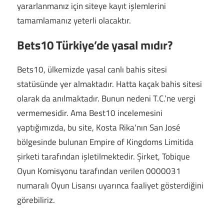
yararlanmanız için siteye kayıt işlemlerini
tamamlamanız yeterli olacaktır.
Bets10 Türkiye’de yasal mıdır?
Bets10, ülkemizde yasal canlı bahis sitesi
statüsünde yer almaktadır. Hatta kaçak bahis sitesi
olarak da anılmaktadır. Bunun nedeni T.C.’ne vergi
vermemesidir. Ama Best10 incelemesini
yaptığımızda, bu site, Kosta Rika'nın San José
bölgesinde bulunan Empire of Kingdoms Limitida
şirketi tarafından işletilmektedir. Şirket, Tobique
Oyun Komisyonu tarafından verilen 0000031
numaralı Oyun Lisansı uyarınca faaliyet gösterdiğini
görebiliriz.