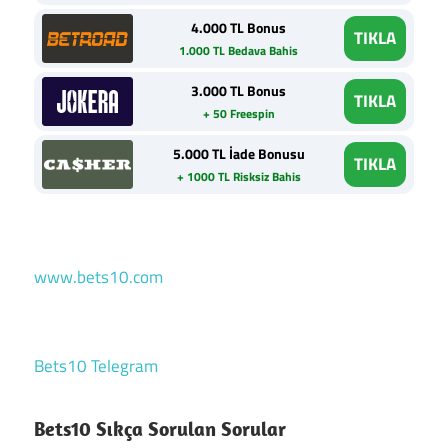
4.000 TL Bonus
TIKLA
1.000 TL Bedava Bahis
3.000 TL Bonus
TIKLA
+ 50 Freespin
5.000 TL İade Bonusu
TIKLA
+ 1000 TL Risksiz Bahis
www.bets10.com
Bets10 Telegram
Bets10 Sıkça Sorulan Sorular