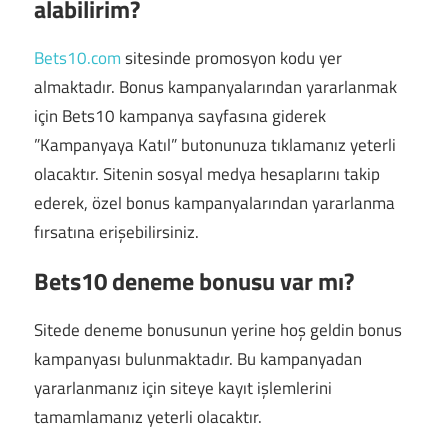
alabilirim?
Bets10.com
sitesinde promosyon kodu yer
almaktadır. Bonus kampanyalarından yararlanmak
için Bets10 kampanya sayfasına giderek
”Kampanyaya Katıl” butonunuza tıklamanız yeterli
olacaktır. Sitenin sosyal medya hesaplarını takip
ederek, özel bonus kampanyalarından yararlanma
fırsatına erişebilirsiniz.
Bets10 deneme bonusu var mı?
Sitede deneme bonusunun yerine hoş geldin bonus
kampanyası bulunmaktadır. Bu kampanyadan
yararlanmanız için siteye kayıt işlemlerini
tamamlamanız yeterli olacaktır.