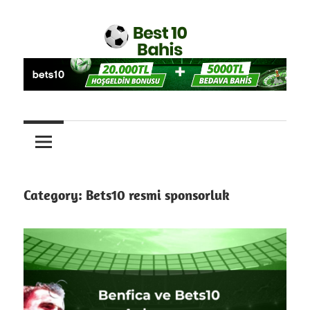
Skip
to
content
Best10
Bets10
Giriş
Sayfası
–
Best
10
Kayıt
Category:
Bets10 resmi sponsorluk
ve
Üyelik