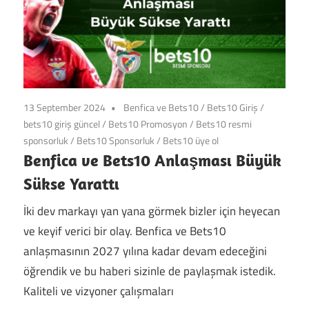
13 September 2024
Benfica ve Bets10
/
Bets10 Giriş
/
bets10 giriş güncel
/
Bets10 Promosyon
/
Bets10 resmi
sponsorluk
/
Bets10 Sponsorluk
/
Bets10 üye ol
Benfica ve Bets10 Anlaşması Büyük
Sükse Yarattı
İki dev markayı yan yana görmek bizler için heyecan
ve keyif verici bir olay. Benfica ve Bets10
anlaşmasının 2027 yılına kadar devam edeceğini
öğrendik ve bu haberi sizinle de paylaşmak istedik.
Kaliteli ve vizyoner çalışmaları