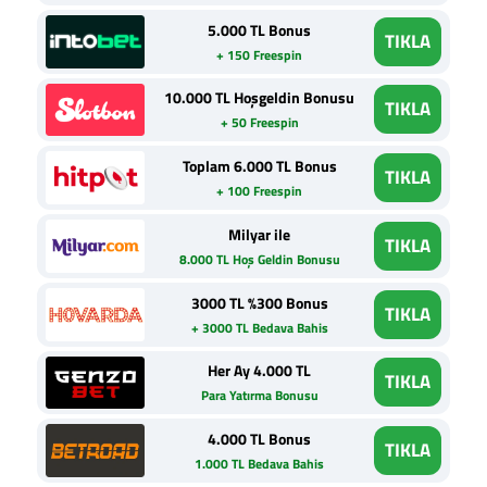
5.000 TL Bonus
TIKLA
+ 150 Freespin
10.000 TL Hoşgeldin Bonusu
TIKLA
+ 50 Freespin
Toplam 6.000 TL Bonus
TIKLA
+ 100 Freespin
Milyar ile
TIKLA
8.000 TL Hoş Geldin Bonusu
3000 TL %300 Bonus
TIKLA
+ 3000 TL Bedava Bahis
Her Ay 4.000 TL
TIKLA
Para Yatırma Bonusu
4.000 TL Bonus
TIKLA
1.000 TL Bedava Bahis