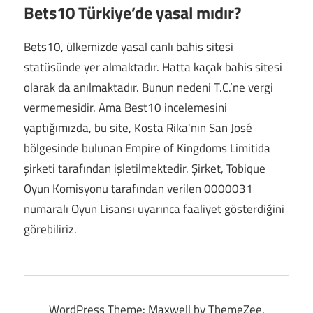
Bets10 Türkiye’de yasal mıdır?
Bets10, ülkemizde yasal canlı bahis sitesi
statüsünde yer almaktadır. Hatta kaçak bahis sitesi
olarak da anılmaktadır. Bunun nedeni T.C.’ne vergi
vermemesidir. Ama Best10 incelemesini
yaptığımızda, bu site, Kosta Rika'nın San José
bölgesinde bulunan Empire of Kingdoms Limitida
şirketi tarafından işletilmektedir. Şirket, Tobique
Oyun Komisyonu tarafından verilen 0000031
numaralı Oyun Lisansı uyarınca faaliyet gösterdiğini
görebiliriz.
WordPress Theme: Maxwell by ThemeZee.