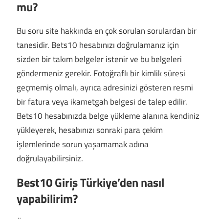
mu?
Bu soru site hakkında en çok sorulan sorulardan bir
tanesidir. Bets10 hesabınızı doğrulamanız için
sizden bir takım belgeler istenir ve bu belgeleri
göndermeniz gerekir. Fotoğraflı bir kimlik süresi
geçmemiş olmalı, ayrıca adresinizi gösteren resmi
bir fatura veya ikametgah belgesi de talep edilir.
Bets10 hesabınızda belge yükleme alanına kendiniz
yükleyerek, hesabınızı sonraki para çekim
işlemlerinde sorun yaşamamak adına
doğrulayabilirsiniz.
Best10 Giriş Türkiye’den nasıl
yapabilirim?