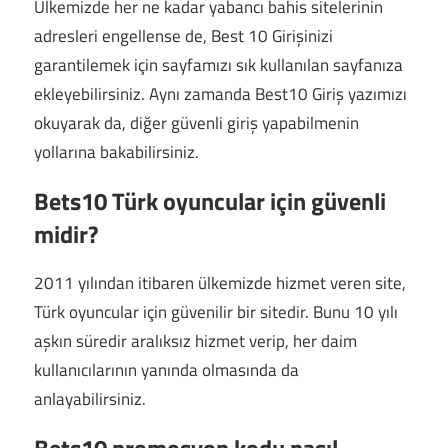
Ülkemizde her ne kadar yabancı bahis sitelerinin
adresleri engellense de, Best 10 Girişinizi
garantilemek için sayfamızı sık kullanılan sayfanıza
ekleyebilirsiniz. Aynı zamanda Best10 Giriş yazımızı
okuyarak da, diğer güvenli giriş yapabilmenin
yollarına bakabilirsiniz.
Bets10 Türk oyuncular için güvenli
midir?
2011 yılından itibaren ülkemizde hizmet veren site,
Türk oyuncular için güvenilir bir sitedir. Bunu 10 yılı
aşkın süredir aralıksız hizmet verip, her daim
kullanıcılarının yanında olmasında da
anlayabilirsiniz.
Bets10 promosyon kodu nasıl