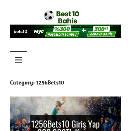
Skip
to
content
Best10
Bets10
Giriş
Sayfası
–
Best
10
Kayıt
Category:
1256Bets10
ve
Üyelik