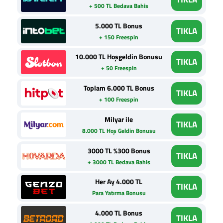
+ 500 TL Bedava Bahis
5.000 TL Bonus
TIKLA
+ 150 Freespin
10.000 TL Hoşgeldin Bonusu
TIKLA
+ 50 Freespin
Toplam 6.000 TL Bonus
TIKLA
+ 100 Freespin
Milyar ile
TIKLA
8.000 TL Hoş Geldin Bonusu
3000 TL %300 Bonus
TIKLA
+ 3000 TL Bedava Bahis
Her Ay 4.000 TL
TIKLA
Para Yatırma Bonusu
4.000 TL Bonus
TIKLA