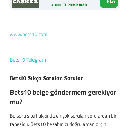
TIKLA
+ 1000 TL Risksiz Bahis
www.bets10.com
Bets10 Telegram
Bets10 Sıkça Sorulan Sorular
Bets10 belge göndermem gerekiyor
mu?
Bu soru site hakkında en çok sorulan sorulardan bir
tanesidir. Bets10 hesabınızı doğrulamanız için