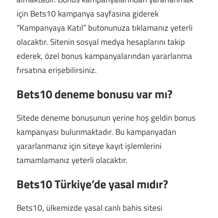
için Bets10 kampanya sayfasına giderek
”Kampanyaya Katıl” butonunuza tıklamanız yeterli
olacaktır. Sitenin sosyal medya hesaplarını takip
ederek, özel bonus kampanyalarından yararlanma
fırsatına erişebilirsiniz.
Bets10 deneme bonusu var mı?
Sitede deneme bonusunun yerine hoş geldin bonus
kampanyası bulunmaktadır. Bu kampanyadan
yararlanmanız için siteye kayıt işlemlerini
tamamlamanız yeterli olacaktır.
Bets10 Türkiye’de yasal mıdır?
Bets10, ülkemizde yasal canlı bahis sitesi