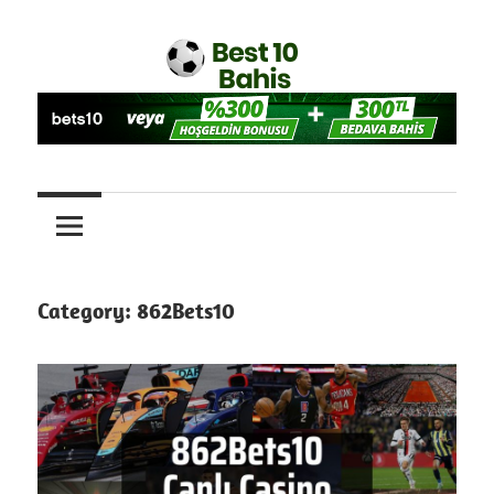
Skip
to
content
Best10
Bets10
Giriş
Sayfası
–
Best
10
Kayıt
Category:
862Bets10
ve
Üyelik