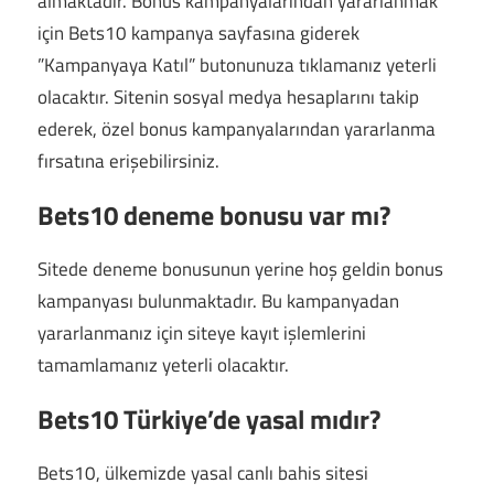
almaktadır. Bonus kampanyalarından yararlanmak
için Bets10 kampanya sayfasına giderek
”Kampanyaya Katıl” butonunuza tıklamanız yeterli
olacaktır. Sitenin sosyal medya hesaplarını takip
ederek, özel bonus kampanyalarından yararlanma
fırsatına erişebilirsiniz.
Bets10 deneme bonusu var mı?
Sitede deneme bonusunun yerine hoş geldin bonus
kampanyası bulunmaktadır. Bu kampanyadan
yararlanmanız için siteye kayıt işlemlerini
tamamlamanız yeterli olacaktır.
Bets10 Türkiye’de yasal mıdır?
Bets10, ülkemizde yasal canlı bahis sitesi