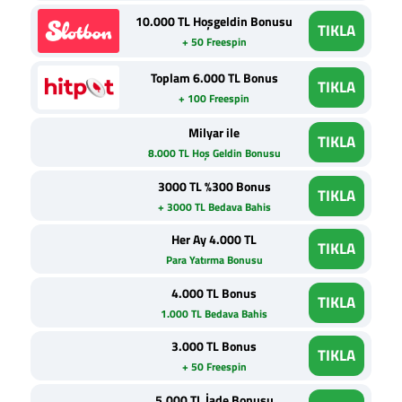
10.000 TL Hoşgeldin Bonusu
TIKLA
+ 50 Freespin
Toplam 6.000 TL Bonus
TIKLA
+ 100 Freespin
Milyar ile
TIKLA
8.000 TL Hoş Geldin Bonusu
3000 TL %300 Bonus
TIKLA
+ 3000 TL Bedava Bahis
Her Ay 4.000 TL
TIKLA
Para Yatırma Bonusu
4.000 TL Bonus
TIKLA
1.000 TL Bedava Bahis
3.000 TL Bonus
TIKLA
+ 50 Freespin