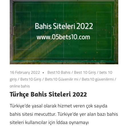
16 February 2022
Best10 Bahis
/
Best 10 Giriş
/
bets 10
giriş
/
Bets10 Giriş
/
Bets10 Güvenilir mi
/
Bets10 güvenilirmi
/
online bahis
Türkçe Bahis Siteleri 2022
Türkiye’de yasal olarak hizmet veren çok sayıda
bahis sitesi mevcuttur. Türkiye’de yer alan bazı bahis
siteleri kullanıcılar için İddaa oynamayı