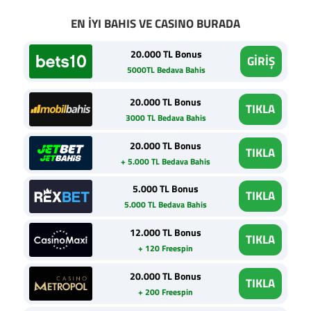
EN İYI BAHIS VE CASINO BURADA
20.000 TL Bonus
GİRİŞ
5000TL Bedava Bahis
20.000 TL Bonus
TIKLA
3000 TL Bedava Bahis
20.000 TL Bonus
TIKLA
+ 5.000 TL Bedava Bahis
5.000 TL Bonus
TIKLA
5.000 TL Bedava Bahis
12.000 TL Bonus
TIKLA
+ 120 Freespin
20.000 TL Bonus
TIKLA
+ 200 Freespin