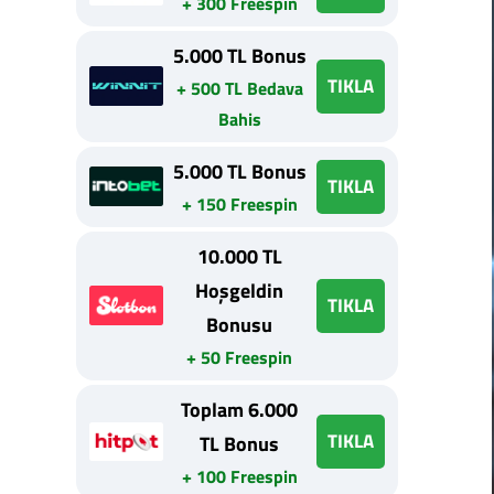
+ 300 Freespin
5.000 TL Bonus
TIKLA
+ 500 TL Bedava
Bahis
5.000 TL Bonus
TIKLA
+ 150 Freespin
10.000 TL
Hoşgeldin
TIKLA
Bonusu
+ 50 Freespin
Toplam 6.000
TIKLA
TL Bonus
+ 100 Freespin