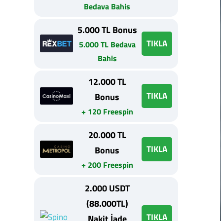
Bedava Bahis
5.000 TL Bonus
TIKLA
5.000 TL Bedava
Bahis
12.000 TL
TIKLA
Bonus
+ 120 Freespin
20.000 TL
TIKLA
Bonus
+ 200 Freespin
2.000 USDT
(88.000TL)
TIKLA
Nakit İade