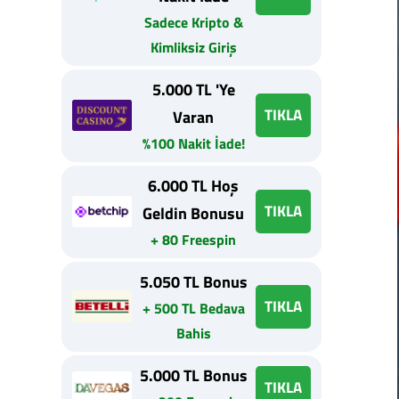
Sadece Kripto &
Kimliksiz Giriş
5.000 TL 'Ye
TIKLA
Varan
%100 Nakit İade!
6.000 TL Hoş
TIKLA
Geldin Bonusu
+ 80 Freespin
5.050 TL Bonus
TIKLA
+ 500 TL Bedava
Bahis
5.000 TL Bonus
TIKLA