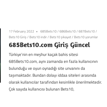
17 February 2022
685Bets10
/
686Bets10
/
687Bets10
/
Bets10 Giriş
/
Bets10 indir
/
Bets10 şikayet
/
Bets10 yorumlar
685Bets10.com Giriş Güncel
Türkiye’nin en meşhur kaçak bahis sitesi
685Bets10.com, aynı zamanda en fazla kullanıcının
bulunduğu ve oyun oynadığı site unvanını da
taşımaktadır. Bundan dolayı iddaa siteleri arasında
olarak kullanıcılar tarafından kesinlikle önerilmektedir.
Çok sayıda kullanıcısı bulunan Bets10,