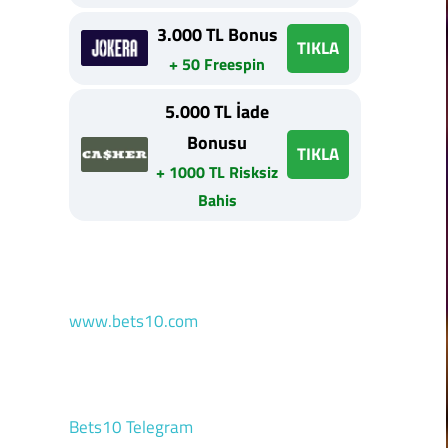
3.000 TL Bonus
TIKLA
+ 50 Freespin
5.000 TL İade
Bonusu
TIKLA
+ 1000 TL Risksiz
Bahis
www.bets10.com
Bets10 Telegram