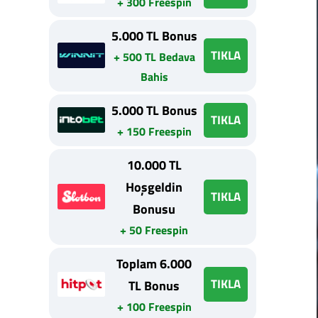
+ 300 Freespin
5.000 TL Bonus
TIKLA
+ 500 TL Bedava
Bahis
5.000 TL Bonus
TIKLA
+ 150 Freespin
10.000 TL
Hoşgeldin
TIKLA
Bonusu
+ 50 Freespin
Toplam 6.000
TIKLA
TL Bonus
+ 100 Freespin