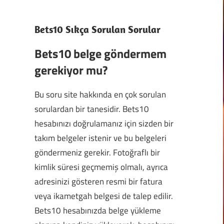
Bets10 Sıkça Sorulan Sorular
Bets10 belge göndermem
gerekiyor mu?
Bu soru site hakkında en çok sorulan
sorulardan bir tanesidir. Bets10
hesabınızı doğrulamanız için sizden bir
takım belgeler istenir ve bu belgeleri
göndermeniz gerekir. Fotoğraflı bir
kimlik süresi geçmemiş olmalı, ayrıca
adresinizi gösteren resmi bir fatura
veya ikametgah belgesi de talep edilir.
Bets10 hesabınızda belge yükleme