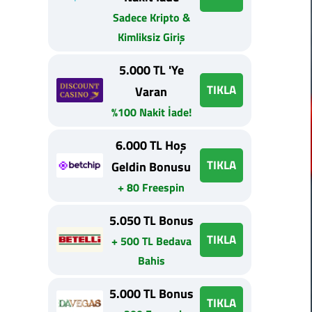
Sadece Kripto &
Kimliksiz Giriş
5.000 TL 'Ye
TIKLA
Varan
%100 Nakit İade!
6.000 TL Hoş
TIKLA
Geldin Bonusu
+ 80 Freespin
5.050 TL Bonus
TIKLA
+ 500 TL Bedava
Bahis
5.000 TL Bonus
TIKLA