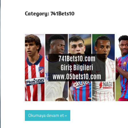
Category:
741Bets10
Okumaya devam et