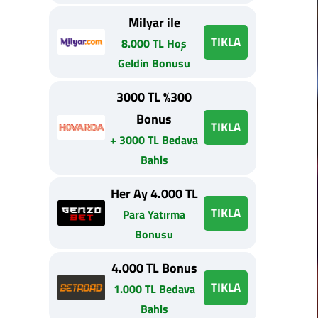
Milyar ile
TIKLA
8.000 TL Hoş
Geldin Bonusu
3000 TL %300
Bonus
TIKLA
+ 3000 TL Bedava
Bahis
Her Ay 4.000 TL
TIKLA
Para Yatırma
Bonusu
4.000 TL Bonus
TIKLA
1.000 TL Bedava
Bahis