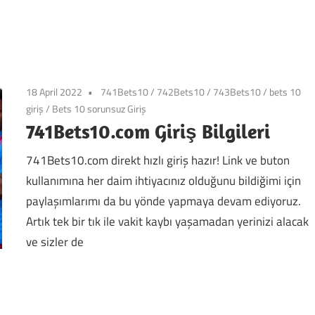
18 April 2022
741Bets10
/
742Bets10
/
743Bets10
/
bets 10
giriş
/
Bets 10 sorunsuz Giriş
741Bets10.com Giriş Bilgileri
741Bets10.com direkt hızlı giriş hazır! Link ve buton
kullanımına her daim ihtiyacınız olduğunu bildiğimi için
paylaşımlarımı da bu yönde yapmaya devam ediyoruz.
Artık tek bir tık ile vakit kaybı yaşamadan yerinizi alacak
ve sizler de