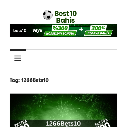
Skip
to
content
Best10
Bets10
Giriş
Sayfası
–
Best
10
Kayıt
Tag:
1266Bets10
ve
Üyelik