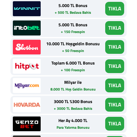
5.000 TL Bonus
TIKLA
+ 500 TL Bedava Bahis
5.000 TL Bonus
TIKLA
+ 150 Freespin
10.000 TL Hoşgeldin Bonusu
TIKLA
+ 50 Freespin
Toplam 6.000 TL Bonus
TIKLA
+ 100 Freespin
Milyar ile
TIKLA
8.000 TL Hoş Geldin Bonusu
3000 TL %300 Bonus
TIKLA
+ 3000 TL Bedava Bahis
Her Ay 4.000 TL
TIKLA
Para Yatırma Bonusu