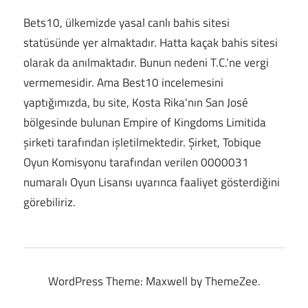
Bets10, ülkemizde yasal canlı bahis sitesi
statüsünde yer almaktadır. Hatta kaçak bahis sitesi
olarak da anılmaktadır. Bunun nedeni T.C.’ne vergi
vermemesidir. Ama Best10 incelemesini
yaptığımızda, bu site, Kosta Rika'nın San José
bölgesinde bulunan Empire of Kingdoms Limitida
şirketi tarafından işletilmektedir. Şirket, Tobique
Oyun Komisyonu tarafından verilen 0000031
numaralı Oyun Lisansı uyarınca faaliyet gösterdiğini
görebiliriz.
WordPress Theme: Maxwell by ThemeZee.