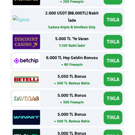
+ 200 Freespin
2.000 USDT (88.000TL) Nakit
TIKLA
İade
Sadece Kripto & Kimliksiz Giriş
5.000 TL 'Ye Varan
TIKLA
%100 Nakit İade!
6.000 TL Hoş Geldin Bonusu
TIKLA
+ 80 Freespin
5.050 TL Bonus
TIKLA
+ 500 TL Bedava Bahis
5.000 TL Bonus
TIKLA
+ 300 Freespin
5.000 TL Bonus
TIKLA
+ 500 TL Bedava Bahis
5.000 TL Bonus