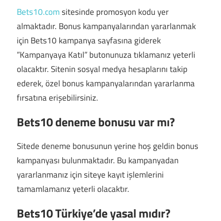
Bets10.com
sitesinde promosyon kodu yer
almaktadır. Bonus kampanyalarından yararlanmak
için Bets10 kampanya sayfasına giderek
”Kampanyaya Katıl” butonunuza tıklamanız yeterli
olacaktır. Sitenin sosyal medya hesaplarını takip
ederek, özel bonus kampanyalarından yararlanma
fırsatına erişebilirsiniz.
Bets10 deneme bonusu var mı?
Sitede deneme bonusunun yerine hoş geldin bonus
kampanyası bulunmaktadır. Bu kampanyadan
yararlanmanız için siteye kayıt işlemlerini
tamamlamanız yeterli olacaktır.
Bets10 Türkiye’de yasal mıdır?