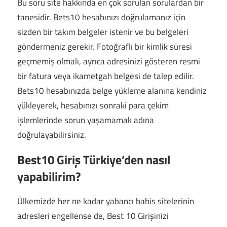
Bu soru site hakkında en çok sorulan sorulardan bir
tanesidir. Bets10 hesabınızı doğrulamanız için
sizden bir takım belgeler istenir ve bu belgeleri
göndermeniz gerekir. Fotoğraflı bir kimlik süresi
geçmemiş olmalı, ayrıca adresinizi gösteren resmi
bir fatura veya ikametgah belgesi de talep edilir.
Bets10 hesabınızda belge yükleme alanına kendiniz
yükleyerek, hesabınızı sonraki para çekim
işlemlerinde sorun yaşamamak adına
doğrulayabilirsiniz.
Best10 Giriş Türkiye’den nasıl
yapabilirim?
Ülkemizde her ne kadar yabancı bahis sitelerinin
adresleri engellense de, Best 10 Girişinizi