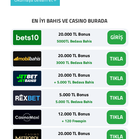
EN İYI BAHIS VE CASINO BURADA
20.000 TL Bonus
GİRİŞ
5000TL Bedava Bahis
20.000 TL Bonus
TIKLA
3000 TL Bedava Bahis
20.000 TL Bonus
TIKLA
+ 5.000 TL Bedava Bahis
5.000 TL Bonus
TIKLA
5.000 TL Bedava Bahis
12.000 TL Bonus
TIKLA
+ 120 Freespin
20.000 TL Bonus
TIKLA