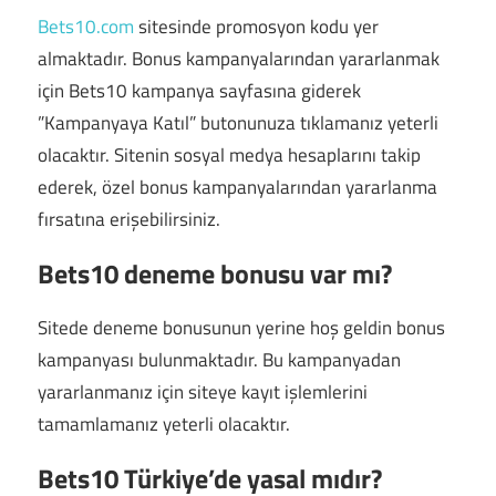
Bets10.com
sitesinde promosyon kodu yer
almaktadır. Bonus kampanyalarından yararlanmak
için Bets10 kampanya sayfasına giderek
”Kampanyaya Katıl” butonunuza tıklamanız yeterli
olacaktır. Sitenin sosyal medya hesaplarını takip
ederek, özel bonus kampanyalarından yararlanma
fırsatına erişebilirsiniz.
Bets10 deneme bonusu var mı?
Sitede deneme bonusunun yerine hoş geldin bonus
kampanyası bulunmaktadır. Bu kampanyadan
yararlanmanız için siteye kayıt işlemlerini
tamamlamanız yeterli olacaktır.
Bets10 Türkiye’de yasal mıdır?