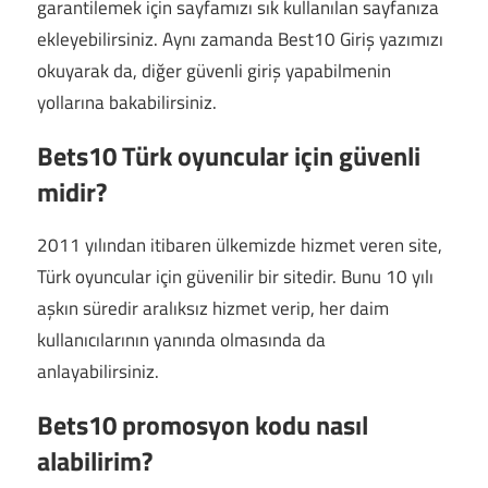
garantilemek için sayfamızı sık kullanılan sayfanıza
ekleyebilirsiniz. Aynı zamanda Best10 Giriş yazımızı
okuyarak da, diğer güvenli giriş yapabilmenin
yollarına bakabilirsiniz.
Bets10 Türk oyuncular için güvenli
midir?
2011 yılından itibaren ülkemizde hizmet veren site,
Türk oyuncular için güvenilir bir sitedir. Bunu 10 yılı
aşkın süredir aralıksız hizmet verip, her daim
kullanıcılarının yanında olmasında da
anlayabilirsiniz.
Bets10 promosyon kodu nasıl
alabilirim?