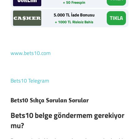
+ 50 Freespin
5.000 TL İade Bonusu
TIKLA
+ 1000 TL Risksiz Bahis
www.bets10.com
Bets10 Telegram
Bets10 Sıkça Sorulan Sorular
Bets10 belge göndermem gerekiyor
mu?