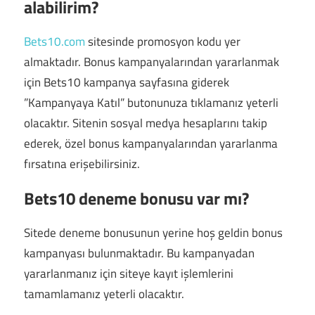
alabilirim?
Bets10.com
sitesinde promosyon kodu yer
almaktadır. Bonus kampanyalarından yararlanmak
için Bets10 kampanya sayfasına giderek
”Kampanyaya Katıl” butonunuza tıklamanız yeterli
olacaktır. Sitenin sosyal medya hesaplarını takip
ederek, özel bonus kampanyalarından yararlanma
fırsatına erişebilirsiniz.
Bets10 deneme bonusu var mı?
Sitede deneme bonusunun yerine hoş geldin bonus
kampanyası bulunmaktadır. Bu kampanyadan
yararlanmanız için siteye kayıt işlemlerini
tamamlamanız yeterli olacaktır.