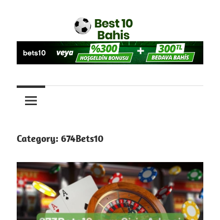
Skip
to
content
Best10
Bets10
Giriş
Sayfası
–
Best
10
Kayıt
Category:
674Bets10
ve
Üyelik