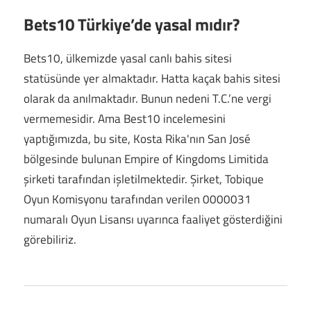
Bets10 Türkiye’de yasal mıdır?
Bets10, ülkemizde yasal canlı bahis sitesi
statüsünde yer almaktadır. Hatta kaçak bahis sitesi
olarak da anılmaktadır. Bunun nedeni T.C.’ne vergi
vermemesidir. Ama Best10 incelemesini
yaptığımızda, bu site, Kosta Rika'nın San José
bölgesinde bulunan Empire of Kingdoms Limitida
şirketi tarafından işletilmektedir. Şirket, Tobique
Oyun Komisyonu tarafından verilen 0000031
numaralı Oyun Lisansı uyarınca faaliyet gösterdiğini
görebiliriz.