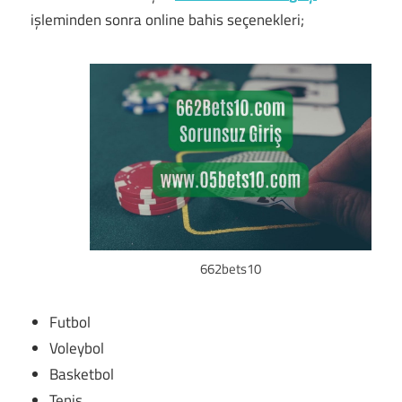
işleminden sonra online bahis seçenekleri;
662bets10
Futbol
Voleybol
Basketbol
Tenis