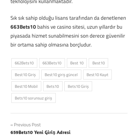
teknolojisini kullanmaktadır.
Sık sık sahip olduğu lisans tarafından da denetlenen
663Bets10
bahis ve casino sitesi, uzun yıllardır bu
piyasada hizmet sunabilmesini son derece güvenilir
bir ortama sahip olmasına borçludur.
662Bets10
663Bets10
Best 10
Best10
Best10 Giriş
Best10 giriş güncel
Best10 Kayıt
Best10 Mobil
Bets10
Bets10 Giriş
Bets10 sorunsuz giriş
Post
Previous Post
659Bets10 Yeni Giriş Adresi