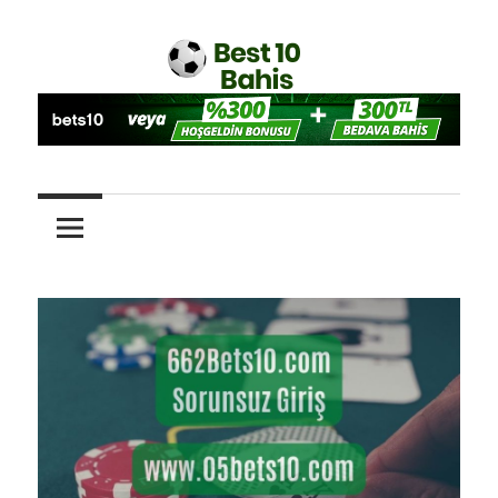
Skip
to
content
Best10
Bets10
Giriş
Sayfası
–
Best
10
Kayıt
ve
Üyelik