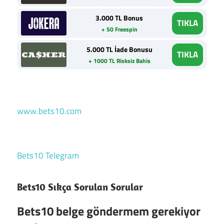
3.000 TL Bonus
TIKLA
+ 50 Freespin
5.000 TL İade Bonusu
TIKLA
+ 1000 TL Risksiz Bahis
www.bets10.com
Bets10 Telegram
Bets10 Sıkça Sorulan Sorular
Bets10 belge göndermem gerekiyor