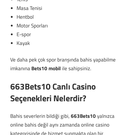
Masa Tenisi
Hentbol
Motor Sporları
E-spor
Kayak
Ve daha pek çok spor branşında bahis yapabilme
imkanına
Bets10 mobil
ile sahipsiniz.
663Bets10 Canlı Casino
Seçenekleri Nelerdir?
Bahis severlerin bildiği gibi,
663Bets10
yalnızca
online bahis değil aynı zamanda online casino
kategorisinde de hizmet sunmakta olan bir