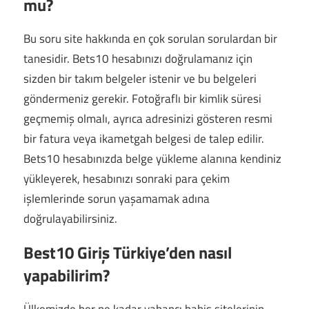
mu?
Bu soru site hakkında en çok sorulan sorulardan bir
tanesidir. Bets10 hesabınızı doğrulamanız için
sizden bir takım belgeler istenir ve bu belgeleri
göndermeniz gerekir. Fotoğraflı bir kimlik süresi
geçmemiş olmalı, ayrıca adresinizi gösteren resmi
bir fatura veya ikametgah belgesi de talep edilir.
Bets10 hesabınızda belge yükleme alanına kendiniz
yükleyerek, hesabınızı sonraki para çekim
işlemlerinde sorun yaşamamak adına
doğrulayabilirsiniz.
Best10 Giriş Türkiye’den nasıl
yapabilirim?
Ülkemizde her ne kadar yabancı bahis sitelerinin