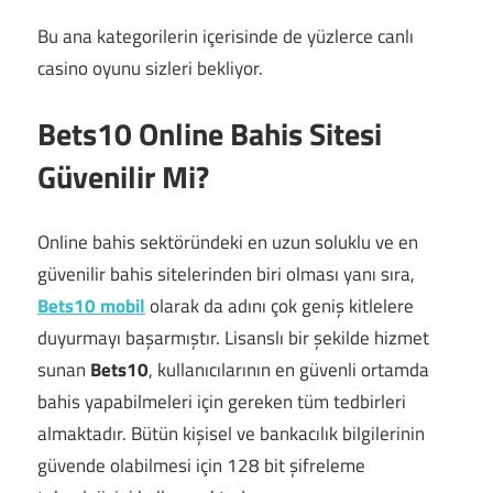
Bu ana kategorilerin içerisinde de yüzlerce canlı
casino oyunu sizleri bekliyor.
Bets10 Online Bahis Sitesi
Güvenilir Mi?
Online bahis sektöründeki en uzun soluklu ve en
güvenilir bahis sitelerinden biri olması yanı sıra,
Bets10 mobil
olarak da adını çok geniş kitlelere
duyurmayı başarmıştır. Lisanslı bir şekilde hizmet
sunan
Bets10
, kullanıcılarının en güvenli ortamda
bahis yapabilmeleri için gereken tüm tedbirleri
almaktadır. Bütün kişisel ve bankacılık bilgilerinin
güvende olabilmesi için 128 bit şifreleme