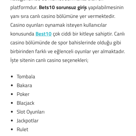
platformdur.
Bets10 sorunsuz giriş
yapılabilmesinin
yanı sıra canlı casino bölümüne yer vermektedir.
Casino oyunları oynamak isteyen kullanıcılar
konusunda
Best10
çok ciddi bir kitleye sahiptir. Canlı
casino bölümünde de spor bahislerinde olduğu gibi
birbirinden farklı ve eğlenceli oyunlar yer almaktadır.
İşte sitenin canlı casino seçenekleri;
Tombala
Bakara
Poker
Blacjack
Slot Oyunları
Jackpotlar
Rulet