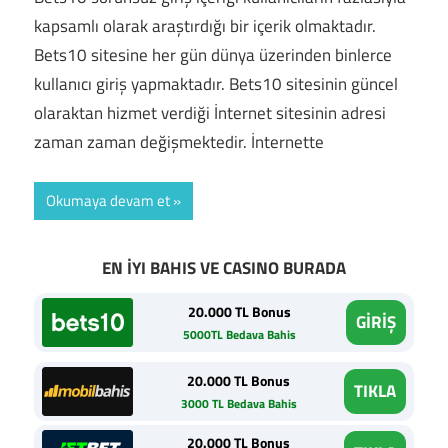
kapsamlı olarak araştırdığı bir içerik olmaktadır.
Bets10 sitesine her gün dünya üzerinden binlerce
kullanıcı giriş yapmaktadır. Bets10 sitesinin güncel
olaraktan hizmet verdiği İnternet sitesinin adresi
zaman zaman değişmektedir. İnternette
Okumaya devam et
EN İYI BAHIS VE CASINO BURADA
20.000 TL Bonus
GİRİŞ
5000TL Bedava Bahis
20.000 TL Bonus
TIKLA
3000 TL Bedava Bahis
20.000 TL Bonus