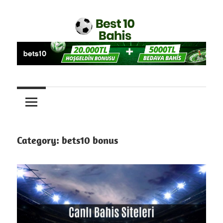
Skip
to
content
Best10
Bets10
Giriş
Sayfası
–
Best
10
Kayıt
Category:
bets10 bonus
ve
Üyelik