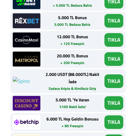
TIKLA
+ 5.000 TL Bedava Bahis
5.000 TL Bonus
TIKLA
5.000 TL Bedava Bahis
12.000 TL Bonus
TIKLA
+ 120 Freespin
20.000 TL Bonus
TIKLA
+ 200 Freespin
2.000 USDT (88.000TL) Nakit
TIKLA
İade
Sadece Kripto & Kimliksiz Giriş
5.000 TL 'Ye Varan
TIKLA
%100 Nakit İade!
6.000 TL Hoş Geldin Bonusu
TIKLA
+ 80 Freespin