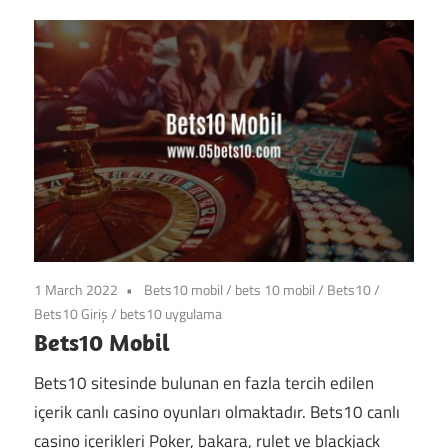
1 March 2022
Bets10 mobil
/
bets 10 mobil
/
Bets10
/
Bets10 Giriş
/
bets10 uygulama
Bets10 Mobil
Bets10 sitesinde bulunan en fazla tercih edilen
içerik canlı casino oyunları olmaktadır. Bets10 canlı
casino içerikleri Poker, bakara, rulet ve blackjack