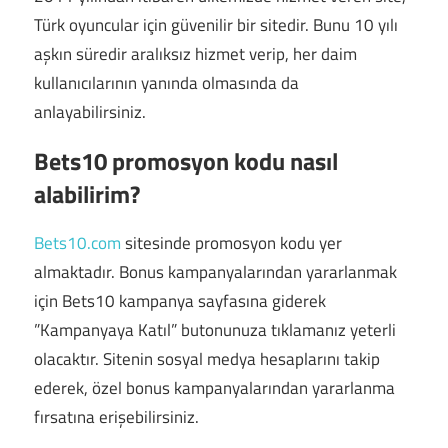
Türk oyuncular için güvenilir bir sitedir. Bunu 10 yılı
aşkın süredir aralıksız hizmet verip, her daim
kullanıcılarının yanında olmasında da
anlayabilirsiniz.
Bets10 promosyon kodu nasıl
alabilirim?
Bets10.com
sitesinde promosyon kodu yer
almaktadır. Bonus kampanyalarından yararlanmak
için Bets10 kampanya sayfasına giderek
”Kampanyaya Katıl” butonunuza tıklamanız yeterli
olacaktır. Sitenin sosyal medya hesaplarını takip
ederek, özel bonus kampanyalarından yararlanma
fırsatına erişebilirsiniz.