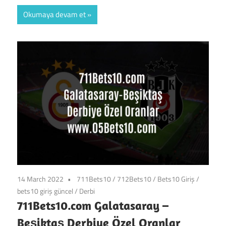
Okumaya devam et
14 March 2022
711Bets10
/
712Bets10
/
Bets10 Giriş
/
bets10 giriş güncel
/
Derbi
711Bets10.com Galatasaray –
Beşiktaş Derbiye Özel Oranlar