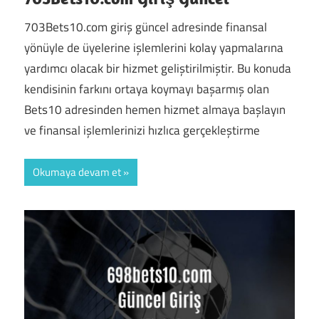
703Bets10.com giriş güncel adresinde finansal
yönüyle de üyelerine işlemlerini kolay yapmalarına
yardımcı olacak bir hizmet geliştirilmiştir. Bu konuda
kendisinin farkını ortaya koymayı başarmış olan
Bets10 adresinden hemen hizmet almaya başlayın
ve finansal işlemlerinizi hızlıca gerçekleştirme
Okumaya devam et