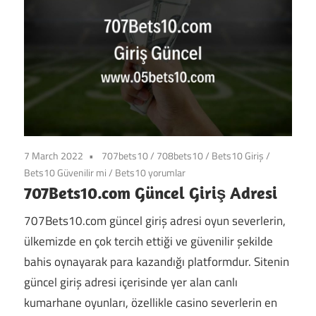
7 March 2022
707bets10
/
708bets10
/
Bets10 Giriş
/
Bets10 Güvenilir mi
/
Bets10 yorumlar
707Bets10.com Güncel Giriş Adresi
707Bets10.com güncel giriş adresi oyun severlerin,
ülkemizde en çok tercih ettiği ve güvenilir şekilde
bahis oynayarak para kazandığı platformdur. Sitenin
güncel giriş adresi içerisinde yer alan canlı
kumarhane oyunları, özellikle casino severlerin en