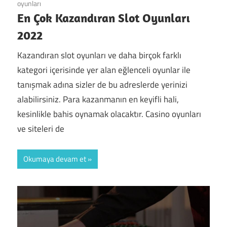
oyunları
En Çok Kazandıran Slot Oyunları
2022
Kazandıran slot oyunları ve daha birçok farklı
kategori içerisinde yer alan eğlenceli oyunlar ile
tanışmak adına sizler de bu adreslerde yerinizi
alabilirsiniz. Para kazanmanın en keyifli hali,
kesinlikle bahis oynamak olacaktır. Casino oyunları
ve siteleri de
Okumaya devam et