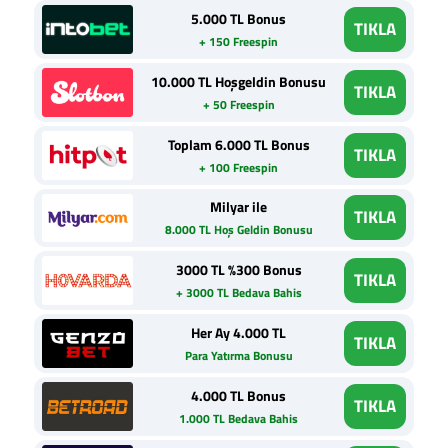
5.000 TL Bonus
TIKLA
+ 150 Freespin
10.000 TL Hoşgeldin Bonusu
TIKLA
+ 50 Freespin
Toplam 6.000 TL Bonus
TIKLA
+ 100 Freespin
Milyar ile
TIKLA
8.000 TL Hoş Geldin Bonusu
3000 TL %300 Bonus
TIKLA
+ 3000 TL Bedava Bahis
Her Ay 4.000 TL
TIKLA
Para Yatırma Bonusu
4.000 TL Bonus
TIKLA
1.000 TL Bedava Bahis