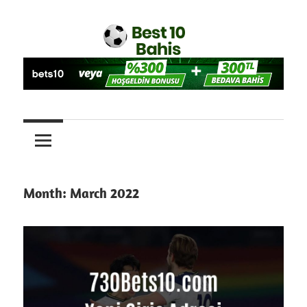
Skip
to
content
Best10
Bets10
Giriş
Sayfası
–
Best
10
Kayıt
Month:
March 2022
ve
Üyelik