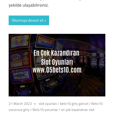
şekilde ulaşabilirsiniz.
Okumaya devam et
21 March 2022
slot oyunları
/
bets10 giriş güncel
/
Bets10
sorunsuz giriş
/
Bets10 yorumlar
/
en çok kazandıran slot