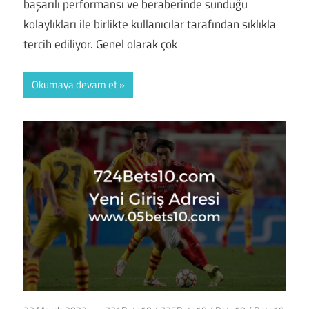
başarılı performansı ve beraberinde sunduğu
kolaylıkları ile birlikte kullanıcılar tarafından sıklıkla
tercih ediliyor. Genel olarak çok
Okumaya devam et