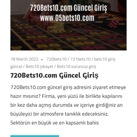
18 March 2022
720bets10
/
721bets10
/
bets10 giriş
güncel
/
Bets10 şikayet
/
Bets10 sorunsuz giriş
720Bets10.com Güncel Giriş
720Bets10.com güncel giriş adresini ziyaret etmeye
hazır mısınız? Firma, yeni yüzü ile birlikte kapılarını
bir kez daha açmış durumda ve içeriye girdiğiniz an
büyüleyici bir atmosfere tanıklık edeceksiniz.
Sektörün en büyük ve en kapsamlı bahis