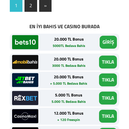
Posts
Next
1
2
»
Posts
pagination
EN İYI BAHIS VE CASINO BURADA
20.000 TL Bonus
GİRİŞ
5000TL Bedava Bahis
20.000 TL Bonus
TIKLA
3000 TL Bedava Bahis
20.000 TL Bonus
TIKLA
+ 5.000 TL Bedava Bahis
5.000 TL Bonus
TIKLA
5.000 TL Bedava Bahis
12.000 TL Bonus
TIKLA
+ 120 Freespin