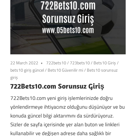
22 March 2022
722bets10
/
723bets10
/
Bets10 Giriş
/
bets10 giriş güncel
/
Bets10 Güvenilir mi
/
Bets10 sorunsuz
giriş
722Bets10.com Sorunsuz Giriş
722Bets10.com yeni giriş işlemlerinizde doğru
yönlendirmeye ihtiyacınız olduğunu düşünüyor ve bu
konuda güncel bilgi aktarımını da sürdürüyoruz.
Sizler de sayfa içerisinde yer alan buton ve linkleri
kullanabilir ve değişen adrese daha sağlıklı bir